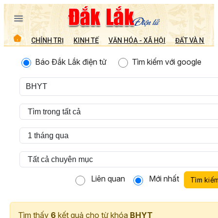
CHÍNH TRỊ
KINH TẾ
VĂN HÓA - XÃ HỘI
ĐẤT VÀ NGƯỜ
Báo Đắk Lắk điện tử
Tìm kiếm với google
Liên quan
Mới nhất
Tìm kiế
Tìm thấy
6
kết quả cho từ khóa
BHYT