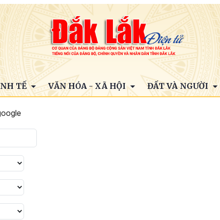
INH TẾ
VĂN HÓA - XÃ HỘI
ĐẤT VÀ NGƯỜI
google