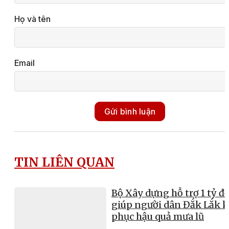
Họ và tên
Email
Gửi bình luận
TIN LIÊN QUAN
Bộ Xây dựng hỗ trợ 1 tỷ đ
giúp người dân Đắk Lắk 
phục hậu quả mưa lũ