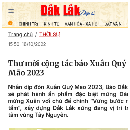
CHÍNH TRỊ
KINH TẾ
VĂN HÓA - XÃ HỘI
ĐẤT VÀ NGƯỜ
Trang chủ
THỜI SỰ
15:50, 18/10/2022
Thư mời cộng tác báo Xuân Quý
Mão 2023
Nhân dịp đón Xuân Quý Mão 2023, Báo Đắk
sẽ phát hành ấn phẩm đặc biệt mừng Đản
mừng Xuân với chủ đề chính “Vững bước n
tầm”, xây dựng Đắk Lắk xứng đáng vị trí t
tâm vùng Tây Nguyên.