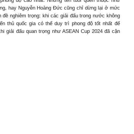
 phong độ cao nhất. Những tên tuổi quen thuộc như
ng, hay Nguyễn Hoàng Đức cũng chỉ dừng lại ở mức
ấn đề nghiêm trọng: khi các giải đấu trong nước không
yển thủ quốc gia có thể duy trì phong độ tốt nhất để
 khi giải đấu quan trọng như ASEAN Cup 2024 đã cận
ường Châu”
h tại Thường Châu năm 2018, với những cái tên như
 Hậu đang dần bước qua thời kỳ đỉnh cao sự nghiệp.
à chưa có một thế hệ kế cận đủ tài năng để lấp đầy
n HLV Troussier và bây giờ là ông Kim Sang-sik, đội
huộc vào những con người cũ. Dù đã nhiều lần được
iệc làm mới đội hình, nhưng các cầu thủ mới dường
vọng.
 Nam trong quá khứ, đặc biệt ở các giải châu lục, đã