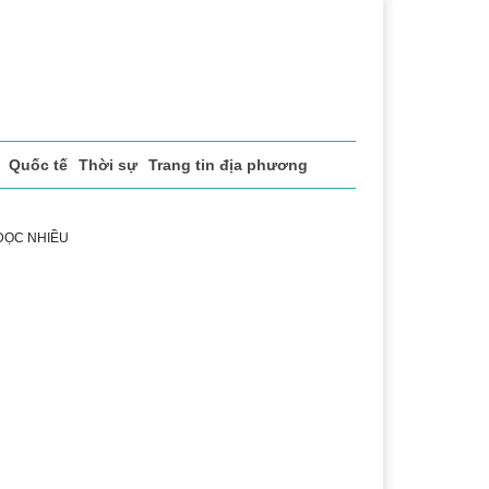
Quốc tế
Thời sự
Trang tin địa phương
 ĐỌC NHIỀU
uật
Chuyển đổi số
Thể thao
Văn hóa