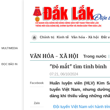
Chính trị
Kinh tế
Văn hóa - Xã hội
Đất 
Doanh nghiệp giới thiệu
Phóng sự - Ký 
MULTIMEDIA
VĂN HÓA - XÃ HỘI
Trong nước
ĐỌC BÁO IN
"Ðỏ mắt" tìm tinh binh
Zalo
07:21, 06/10/2024
Huấn luyện viên (HLV) Kim Sa
Facebook
tuyển Việt Nam, nhưng dường
dàng khi thiếu vắng những nhân
Zalo
Đội tuyển Việt Nam với hành trìn