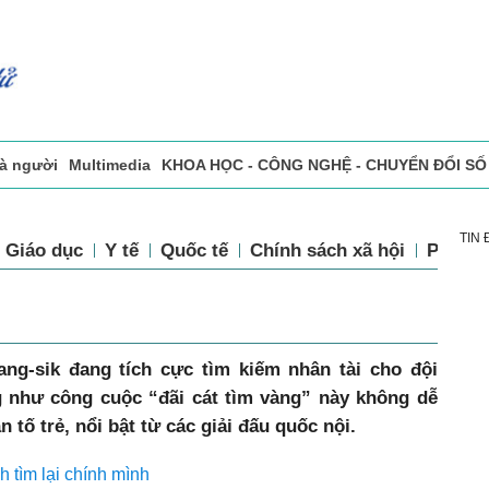
và người
Multimedia
KHOA HỌC - CÔNG NGHỆ - CHUYỂN ĐỔI SỐ
sự
Đọc báo in
Tòa soạn - Bạn đọc
Vấn Đề Bạn Đọc Quan Tâm
TIN
Giáo dục
Y tế
Quốc tế
Chính sách xã hội
Pháp l
ng-sik đang tích cực tìm kiếm nhân tài cho đội
 như công cuộc “đãi cát tìm vàng” này không dễ
 tố trẻ, nổi bật từ các giải đấu quốc nội.
h tìm lại chính mình