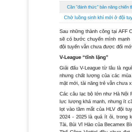
Cần "đánh thức" bản năng chiến t
Chờ luồng sinh khí mới ở đội t
Sau những thành công tại AFF 
sẽ có bước chuyển mình mạnh m
đội tuyển vẫn chưa được đổi mới,
V-League “tĩnh lặng”
Giải đấu V-League từ lâu là ngu
nhưng chất lượng của các mùa 
mặt mới, tài năng trẻ vẫn chưa x
Các câu lạc bộ lớn như Hà Nội F
lực lượng khá mạnh, nhưng ít cầ
lọt vào tầm mắt của HLV đội tuy
2024 - 2025 là quá ít ỏi, tron
Tài, Bùi Vĩ Hào của Becamex B