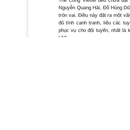
Thể Công Viettel đều chưa đạt
Nguyễn Quang Hải, Đỗ Hùng Dũ
tròn vai. Điều này đặt ra một v
đủ tính cạnh tranh, liệu các tu
phục vụ cho đội tuyển, nhất là
kề?
Khoảng trống sau thế hệ “Th
Thế hệ cầu thủ làm nên kỳ tíc
Tiến Linh, Quang Hải, Đoàn Văn
Tuy nhiên, điều đáng lo ngại l
khoảng trống mà họ để lại.
Sau thời HLV Park Hang-seo, đế
tuyển Việt Nam vẫn đang phụ t
nhắc nhở về sự cần thiết của v
như vẫn chưa đáp ứng được kỳ 
Thành công của bóng đá trẻ Việt