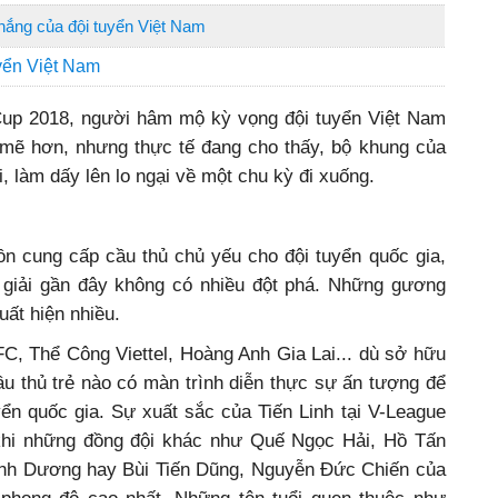
hắng của đội tuyển Việt Nam
uyển Việt Nam
Cup 2018, người hâm mộ kỳ vọng đội tuyển Việt Nam
ẽ hơn, nhưng thực tế đang cho thấy, bộ khung của
 làm dấy lên lo ngại về một chu kỳ đi xuống.
ồn cung cấp cầu thủ chủ yếu cho đội tuyển quốc gia,
giải gần đây không có nhiều đột phá. Những gương
uất hiện nhiều.
C, Thể Công Viettel, Hoàng Anh Gia Lai... dù sở hữu
u thủ trẻ nào có màn trình diễn thực sự ấn tượng để
ển quốc gia. Sự xuất sắc của Tiến Linh tại V-League
g khi những đồng đội khác như Quế Ngọc Hải, Hồ Tấn
ình Dương hay Bùi Tiến Dũng, Nguyễn Đức Chiến của