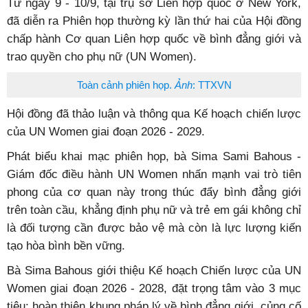
Từ ngày 9 - 10/9, tại trụ sở Liên hợp quốc ở New York,
đã diễn ra Phiên họp thường kỳ lần thứ hai của Hội đồng
chấp hành Cơ quan Liên hợp quốc về bình đẳng giới và
trao quyền cho phụ nữ (UN Women).
Toàn cảnh phiên họp.
Ảnh
: TTXVN
Hội đồng đã thảo luận và thông qua Kế hoạch chiến lược
của UN Women giai đoạn 2026 - 2029.
Phát biểu khai mạc phiên họp, bà Sima Sami Bahous -
Giám đốc điều hành UN Women nhấn mạnh vai trò tiên
phong của cơ quan này trong thúc đẩy bình đẳng giới
trên toàn cầu, khẳng định phụ nữ và trẻ em gái không chỉ
là đối tượng cần được bảo vệ mà còn là lực lượng kiến
tạo hòa bình bền vững.
Bà Sima Bahous giới thiệu Kế hoạch Chiến lược của UN
Women giai đoạn 2026 - 2028, đặt trọng tâm vào 3 mục
tiêu: hoàn thiện khung pháp lý về bình đẳng giới, củng cố