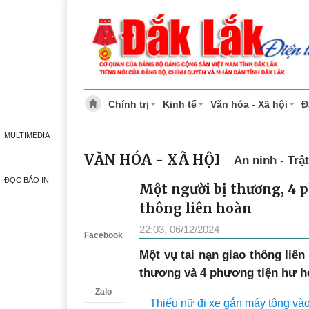
Chính trị
Kinh tế
Văn hóa - Xã hội
Đ
MULTIMEDIA
VĂN HÓA - XÃ HỘI
An ninh - Trật
ĐỌC BÁO IN
Một người bị thương, 4 
Zalo
thông liên hoàn
22:03, 06/12/2024
Facebook
Một vụ tai nạn giao thông liên
thương và 4 phương tiện hư h
Zalo
Thiếu nữ đi xe gắn máy tông vào