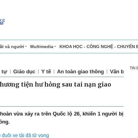
ất và người
Multimedia
KHOA HỌC - CÔNG NGHỆ - CHUYỂN 
TIN
 tự
Giáo dục
Y tế
An toàn giao thông
Văn bản luậ
phương tiện hư hỏng sau tai nạn giao
 hoàn vừa xảy ra trên Quốc lộ 26, khiến 1 người bị
ỏng.
 đuôi xe tải đã tử vong