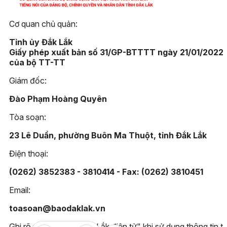
Cơ quan chủ quản:
Tỉnh ủy Đắk Lắk
Giấy phép xuất bản số 31/GP-BTTTT ngày 21/01/2022
của bộ TT-TT
Giám đốc:
Đào Phạm Hoàng Quyên
Tòa soạn:
23 Lê Duẩn, phường Buôn Ma Thuột, tỉnh Đắk Lắk
Điện thoại:
(0262) 3852383 - 3810414 - Fax: (0262) 3810451
Email:
toasoan@baodaklak.vn
Ghi rõ nguồn "Báo Đắk Lắk điện tử" khi sử dụng thông tin t