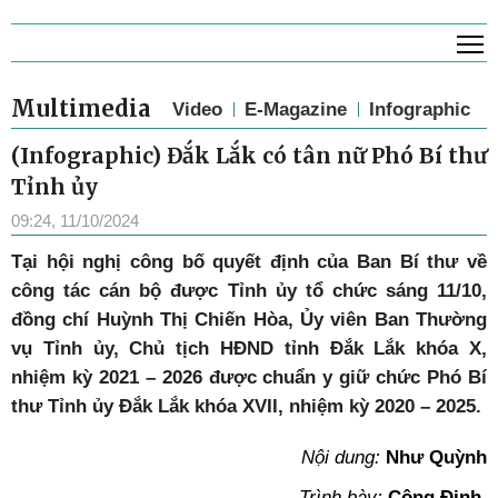
T
Multimedia
Video
E-Magazine
Infographic
(Infographic) Đắk Lắk có tân nữ Phó Bí thư
Tỉnh ủy
09:24, 11/10/2024
Tại hội nghị công bố quyết định của Ban Bí thư về
công tác cán bộ được Tỉnh ủy tổ chức sáng 11/10,
đồng chí Huỳnh Thị Chiến Hòa, Ủy viên Ban Thường
vụ Tỉnh ủy, Chủ tịch HĐND tỉnh Đắk Lắk khóa X,
nhiệm kỳ 2021 – 2026 được chuẩn y giữ chức Phó Bí
thư Tỉnh ủy Đắk Lắk khóa XVII, nhiệm kỳ 2020 – 2025.
Nội dung:
Như Quỳnh
Trình bày:
Công Định