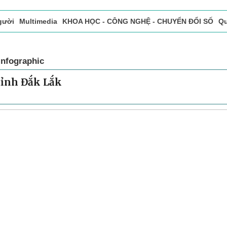
gười
Multimedia
KHOA HỌC - CÔNG NGHỆ - CHUYỂN ĐỔI SỐ
Qu
ọc báo in
Tòa soạn - Bạn đọc
Vấn Đề Bạn Đọc Quan Tâm
Infographic
tỉnh Đắk Lắk