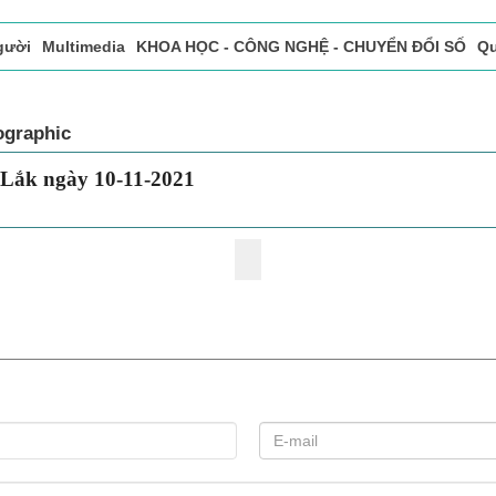
gười
Multimedia
KHOA HỌC - CÔNG NGHỆ - CHUYỂN ĐỔI SỐ
Qu
ọc báo in
Tòa soạn - Bạn đọc
Vấn Đề Bạn Đọc Quan Tâm
ographic
 Lắk ngày 10-11-2021