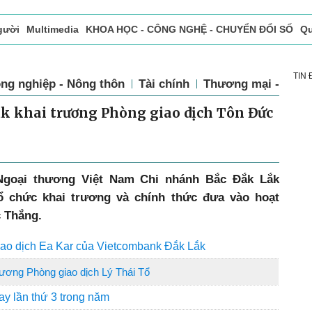
gười
Multimedia
KHOA HỌC - CÔNG NGHỆ - CHUYỂN ĐỔI SỐ
Qu
ọc báo in
Tòa soạn - Bạn đọc
Vấn Đề Bạn Đọc Quan Tâm
TIN
ng nghiệp - Nông thôn
Tài chính
Thương mại - Dịch
k khai trương Phòng giao dịch Tôn Đức
Ngoại thương Việt Nam Chi nhánh Bắc Đắk Lắk
ổ chức khai trương và chính thức đưa vào hoạt
 Thắng.
iao dịch Ea Kar của Vietcombank Đắk Lắk
ương Phòng giao dịch Lý Thái Tổ
ay lần thứ 3 trong năm