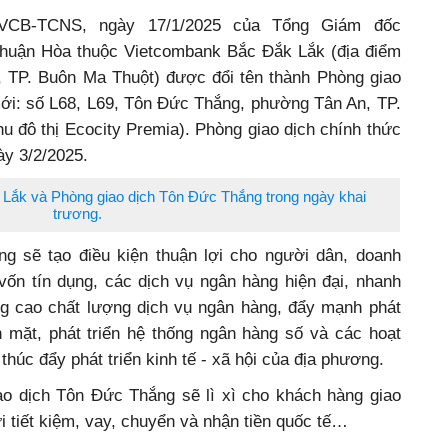
-VCB-TCNS, ngày 17/1/2025 của Tổng Giám đốc
Thuận Hòa thuộc Vietcombank Bắc Đắk Lắk (địa điểm
, TP. Buôn Ma Thuột) được đổi tên thành Phòng giao
ới: số L68, L69, Tôn Đức Thắng, phường Tân An, TP.
u đô thị Ecocity Premia).
Phòng giao dịch
chính thức
ày 3/2/2025.
Lắk và Phòng giao dịch Tôn Đức Thắng trong ngày khai
trương.
ng sẽ tạo điều kiện thuận lợi cho người dân, doanh
 vốn tín dụng, các dịch vụ ngân hàng hiện đại, nhanh
g cao chất lượng dịch vụ ngân hàng, đẩy mạnh phát
n mặt, phát triển hệ thống ngân hàng số và các hoạt
thúc đẩy phát triển kinh tế - xã hội của địa phương.
ao dịch
Tôn Đức Thắng sẽ lì xì cho khách hàng giao
ửi tiết kiệm, vay, chuyển và nhận tiền quốc tế…