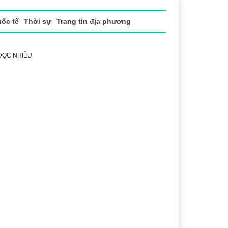
ốc tế
Thời sự
Trang tin địa phương
 ĐỌC NHIỀU
 vụ
Thị trường
Du lịch