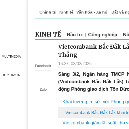
Chính trị
Kinh tế
Văn hóa - Xã hội
Đất và n
Doanh nghiệp giới thiệu
Phóng sự - Ký sự
Đ
KINH TẾ
Đầu tư
Công nghiệp
Nô
Vietcombank Bắc Đắk Lắ
Zalo
Thắng
MULTIMEDIA
16:27, 03/02/2025
Facebook
Sáng 3/2, Ngân hàng TMCP 
ĐỌC BÁO IN
(Vietcombank Bắc Đắk Lắk) t
động Phòng giao dịch Tôn Đức
Zalo
Khai trương trụ sở mới Phòng g
Vietcombank Bắc Đắk Lắk khai tr
Vietcombank giảm lãi suất cho v