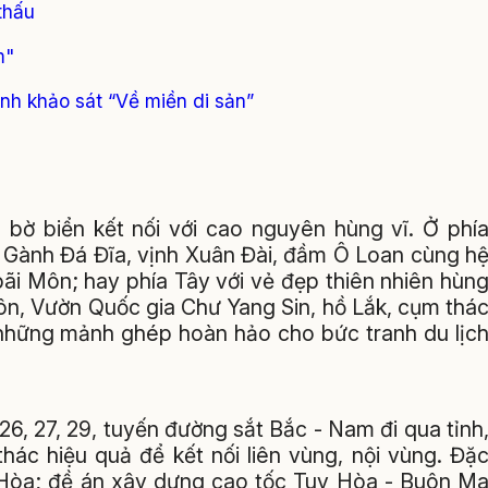
thấu
m"
nh khảo sát “Về miền di sản”
 bờ biển kết nối với cao nguyên hùng vĩ. Ở phí
 Gành Đá Đĩa, vịnh Xuân Đài, đầm Ô Loan cùng h
bãi Môn; hay phía Tây với vẻ đẹp thiên nhiên hùn
ôn, Vườn Quốc gia Chư Yang Sin, hồ Lắk, cụm thá
 những mảnh ghép hoàn hảo cho bức tranh du lịc
26, 27, 29, tuyến đường sắt Bắc - Nam đi qua tỉnh
hác hiệu quả để kết nối liên vùng, nội vùng. Đặ
 Hòa; đề án xây dựng cao tốc Tuy Hòa - Buôn M