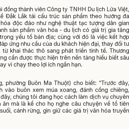
 đồng thành viên Công ty TNHH Du lịch Lửa Việt
để Đắk Lắk tái cấu trúc sản phẩm theo hướng đ
ăn hóa độc đáo như nghệ thuật tạc tượng dân gia
nh sản phẩm văn hóa - du lịch có giá trị gia tăn
rọng yếu tố bản địa; cùng với đó là việc kết hợ
áp ứng nhu cầu của du khách hiện đại, thay đổi t
 từ khai thác thô sang phát triển tinh tế. Thươn
ưng cần được thực hiện trên nền tảng hiểu biết sâ
y vì chạy theo lợi ích ngắn hạn.
, phường Buôn Ma Thuột) cho biết: “Trước đây
ách vào buôn xem múa xoang, đánh cồng chiêng
 đây, chúng tôi đang học cách làm dịch vụ chuyê
n ăn mà là kể cho họ nghe câu chuyện về tổ tiê
ối, cánh rừng, gìn giữ các giá trị văn hóa truyề