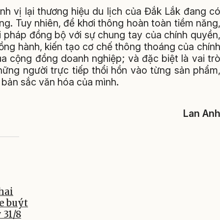
nh vị lại thương hiệu du lịch của Đắk Lắk đang c
g. Tuy nhiên, để khơi thông hoàn toàn tiềm năng
iải pháp đồng bộ với sự chung tay của chính quyền
ồng hành, kiến tạo cơ chế thông thoáng của chín
a cộng đồng doanh nghiệp; và đặc biệt là vai tr
hững người trực tiếp thổi hồn vào từng sản phẩm
à bản sắc văn hóa của mình.
Lan An
hai
e buýt
 31/8