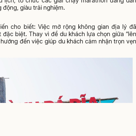
u lịch, tổ chức các giải chạy marathon đang dầ
 động, giàu trải nghiệm.
n cho biết: Việc mở rộng không gian địa lý đ
t đặc biệt. Thay vì để du khách lựa chọn giữa “lê
i hướng đến việc giúp du khách cảm nhận trọn vẹ