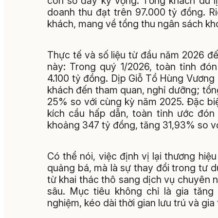
con số đầy kỳ vọng: Tổng khách du lị
doanh thu đạt trên 97.000 tỷ đồng. Ri
khách, mang về tổng thu ngân sách kh
Thực tế và số liệu từ đầu năm 2026 đế
này: Trong quý 1/2026, toàn tỉnh đón
4.100 tỷ đồng. Dịp Giỗ Tổ Hùng Vương (
khách đến tham quan, nghỉ dưỡng; tổng 
25% so với cùng kỳ năm 2025. Đặc biệt,
kích cầu hấp dẫn, toàn tỉnh ước đón
khoảng 347 tỷ đồng, tăng 31,93% so v
Có thể nói, việc định vị lại thương hiệ
quảng bá, mà là sự thay đổi trong tư 
từ khai thác thô sang dịch vụ chuyên ng
sâu. Mục tiêu không chỉ là gia tăng
nghiệm, kéo dài thời gian lưu trú và gi