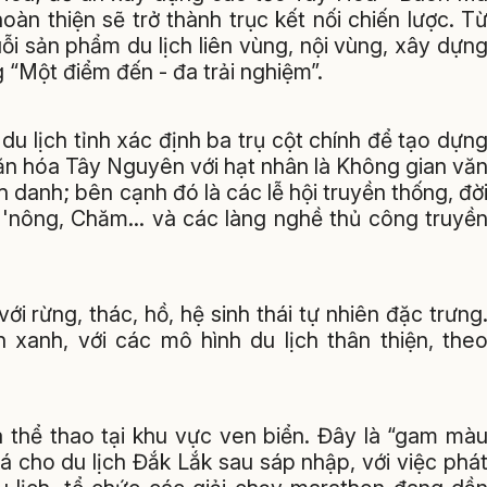
àn thiện sẽ trở thành trục kết nối chiến lược. T
ỗi sản phẩm du lịch liên vùng, nội vùng, xây dựn
 “Một điểm đến - đa trải nghiệm”.
du lịch tỉnh xác định ba trụ cột chính để tạo dựn
văn hóa Tây Nguyên với hạt nhân là Không gian vă
anh; bên cạnh đó là các lễ hội truyền thống, đờ
'nông, Chăm… và các làng nghề thủ công truyề
với rừng, thác, hồ, hệ sinh thái tự nhiên đặc trưng
h xanh, với các mô hình du lịch thân thiện, the
à thể thao tại khu vực ven biển. Đây là “gam mà
á cho du lịch Đắk Lắk sau sáp nhập, với việc phá