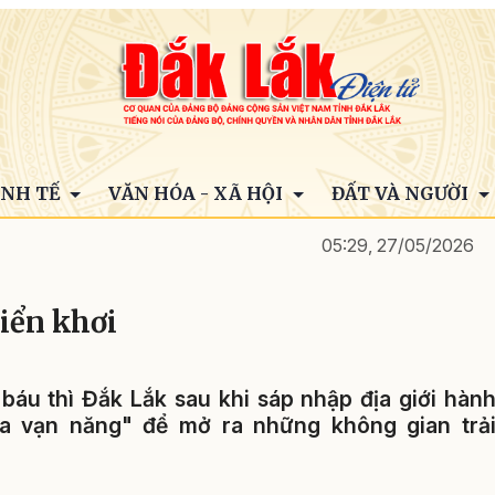
INH TẾ
VĂN HÓA - XÃ HỘI
ĐẤT VÀ NGƯỜI
05:29, 27/05/2026
biển khơi
 báu thì Đắk Lắk sau khi sáp nhập địa giới hàn
óa vạn năng" để mở ra những không gian trả