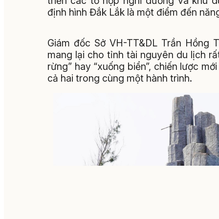
triển các tổ hợp nghỉ dưỡng và khu d
định hình Đắk Lắk là một điểm đến năng
Giám đốc Sở VH-TT&DL Trần Hồng Tiế
mang lại cho tỉnh tài nguyên du lịch rấ
rừng” hay “xuống biển”, chiến lược mớ
cả hai trong cùng một hành trình.