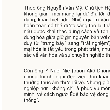
Theo ông Nguyễn Văn Mỹ, Chủ tịch Hội
không gian mới mang lại dư địa lớn 
dạng, khác biệt hơn. Nhiều giá trị v
hoàn toàn có thể được sáng tạo lại thà
nếu được khai thác đúng cách và tôn t
dung hòa giữa giữ gìn nguyên bản với đ
duy từ “trưng bày” sang “trải nghiệm”,
mại hóa là tất yếu trong phát triển, nh
sắc về văn hóa và sự chuyên nghiệp tha
Còn ông Y Nuel Niê (buôn Akô Dhong
chúng tôi chỉ nghĩ đến việc đón kh
thưởng thức ẩm thực rồi về. Nhưng giờ
nghiệp hơn, không chỉ là phục vụ mó
mình, về cách người Êđê bảo vệ dòng su
thống”.