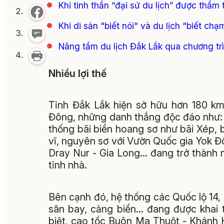
Khi tinh thần “đại sứ du lịch” được thẩm 
Khi di sản "biết nói" và du lịch "biết chạ
Nâng tầm du lịch Đắk Lắk qua chương trì
Nhiều lợi thế
Tỉnh Đắk Lắk hiện sở hữu hơn 180 km
Đông, những danh thắng độc đáo như:
thống bãi biển hoang sơ như bãi Xép, 
vĩ, nguyên sơ với Vườn Quốc gia Yok Đ
Dray Nur - Gia Long… đang trở thành
tỉnh nhà.
Bên cạnh đó, hệ thống các Quốc lộ 14, 
sân bay, cảng biển… đang được khai t
biệt, cao tốc Buôn Ma Thuột - Khánh