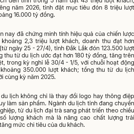
ch đến tỉnh trong 5 năm đạt 43 triệu lượt khách
êng năm 2026, tỉnh đặt mục tiêu đón 8 triệu lượ
oảng 16.000 tỷ đồng.
n nay đã chứng minh tính hiệu quả của chiến lượ
 khoảng 2,3 triệu lượt khách, doanh thu đạt hơ
từ ngày 25 - 27/4), tỉnh Đắk Lắk đón 123.500 lượ
thu từ du lịch ước đạt hơn 180 tỷ đồng, tăng trê
 trong kỳ nghỉ lễ 30/4 - 1/5, với chuỗi hoạt độn
 khoảng 350.000 lượt khách; tổng thu từ du lịc
ới cùng kỳ năm 2025.
u du lịch không chỉ là thay đổi logo hay thông điệ
duy làm sản phẩm. Ngành du lịch tỉnh đang chuyể
hiệp, từ du lịch đại trà sang phát triển theo chiề
 số lượng khách mà là nâng cao chất lượng trả
a tăng mức chi tiêu của du khách.