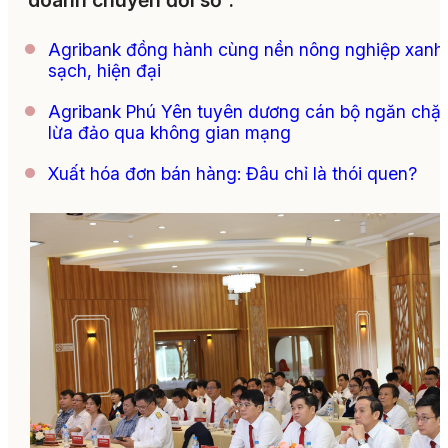
doanh chuyển đổi số”.
Agribank đồng hành cùng nền nông nghiệp xanh
sạch, hiện đại
Agribank Phú Yên tuyên dương cán bộ ngăn chặ
lừa đảo qua không gian mạng
Xuất hóa đơn bán hàng: Đâu chỉ là thói quen?