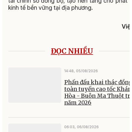
tài chính số đồng bộ, tạo nền tảng cho phát t
kinh tế bền vững tại địa phương.
Việ
ĐỌC NHIỀU
14:48, 05/08/2026
Phấn đấu khai thác đồng
toàn tuyến cao tốc Khá
Hòa - Buôn Ma Thuột tr
năm 2026
06:03, 06/08/2026