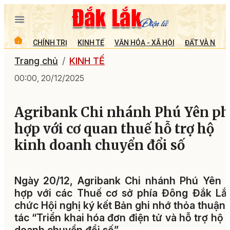
CHÍNH TRỊ
KINH TẾ
VĂN HÓA - XÃ HỘI
ĐẤT VÀ NGƯỜ
Trang chủ
KINH TẾ
00:00, 20/12/2025
Agribank Chi nhánh Phú Yên ph
hợp với cơ quan thuế hỗ trợ hộ
kinh doanh chuyển đổi số
Ngày 20/12, Agribank Chi nhánh Phú Yên p
hợp với các Thuế cơ sở phía Đông Đắk Lắ
chức Hội nghị ký kết Bản ghi nhớ thỏa thuận
tác “Triển khai hóa đơn điện tử và hỗ trợ hộ 