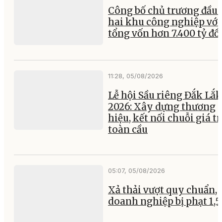
Công bố chủ trương đầu 
hai khu công nghiệp với
tổng vốn hơn 7.400 tỷ đ
11:28, 05/08/2026
Lễ hội Sầu riêng Đắk Lắk
2026: Xây dựng thương
hiệu, kết nối chuỗi giá tr
toàn cầu
05:07, 05/08/2026
Xả thải vượt quy chuẩn, 
doanh nghiệp bị phạt 1,5