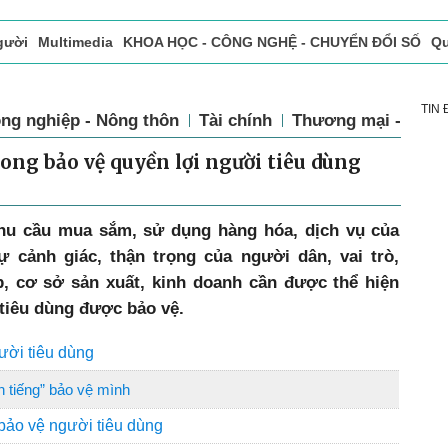
gười
Multimedia
KHOA HỌC - CÔNG NGHỆ - CHUYỂN ĐỔI SỐ
Qu
ọc báo in
Tòa soạn - Bạn đọc
Vấn Đề Bạn Đọc Quan Tâm
TIN
ng nghiệp - Nông thôn
Tài chính
Thương mại - Dịch
ong bảo vệ quyền lợi người tiêu dùng
nhu cầu mua sắm, sử dụng hàng hóa, dịch vụ của
 cảnh giác, thận trọng của người dân, vai trò,
, cơ sở sản xuất, kinh doanh cần được thể hiện
tiêu dùng được bảo vệ.
ời tiêu dùng
n tiếng” bảo vệ mình
 bảo vệ người tiêu dùng