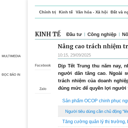
Chính trị
Kinh tế
Văn hóa - Xã hội
Đất và n
Doanh nghiệp giới thiệu
Phóng sự - Ký sự
Đ
KINH TẾ
Đầu tư
Công nghiệp
Nô
Nâng cao trách nhiệm tr
Zalo
10:15, 29/09/2025
MULTIMEDIA
Dịp Tết Trung thu năm nay, 
Facebook
người dân tăng cao. Ngoài sự
ĐỌC BÁO IN
trách nhiệm của doanh nghiệp
đúng mức để quyền lợi người 
Zalo
Sản phẩm OCOP chinh phục ngư
Người tiêu dùng cần chủ động “lê
Tăng cường quản lý thị trường,