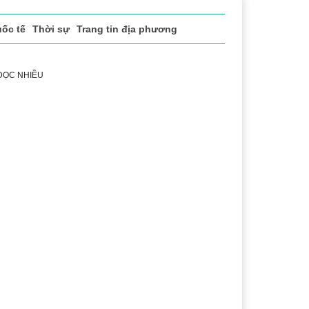
ốc tế
Thời sự
Trang tin địa phương
 ĐỌC NHIỀU
 vụ
Thị trường
Du lịch