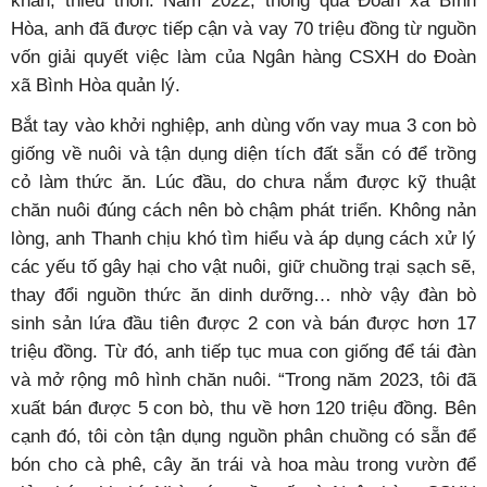
khăn, thiếu thốn. Năm 2022, thông qua Đoàn xã Bình
Hòa, anh đã được tiếp cận và vay 70 triệu đồng từ nguồn
vốn giải quyết việc làm của Ngân hàng CSXH do Đoàn
xã Bình Hòa quản lý.
Bắt tay vào khởi nghiệp, anh dùng vốn vay mua 3 con bò
giống về nuôi và tận dụng diện tích đất sẵn có để trồng
cỏ làm thức ăn. Lúc đầu, do chưa nắm được kỹ thuật
chăn nuôi đúng cách nên bò chậm phát triển. Không nản
lòng, anh Thanh chịu khó tìm hiểu và áp dụng cách xử lý
các yếu tố gây hại cho vật nuôi, giữ chuồng trại sạch sẽ,
thay đổi nguồn thức ăn dinh dưỡng… nhờ vậy đàn bò
sinh sản lứa đầu tiên được 2 con và bán được hơn 17
triệu đồng. Từ đó, anh tiếp tục mua con giống để tái đàn
và mở rộng mô hình chăn nuôi.
“Trong năm 2023, tôi đã
xuất bán được 5 con bò, thu về hơn 120 triệu đồng. Bên
cạnh đó, tôi còn tận dụng nguồn phân chuồng có sẵn để
bón cho cà phê, cây ăn trái và hoa màu trong vườn để