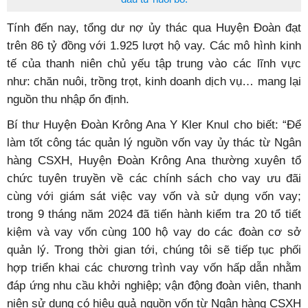
Tính đến nay, tổng dư nợ ủy thác qua Huyện Đoàn đạt
trên 86 tỷ đồng với 1.925 lượt hộ vay. Các mô hình kinh
tế của thanh niên chủ yếu tập trung vào các lĩnh vực
như: chăn nuôi, trồng trọt, kinh doanh dịch vụ… mang lại
nguồn thu nhập ổn định.
Bí thư Huyện Đoàn Krông Ana Y Kler Knul cho biết: “Để
làm tốt công tác quản lý nguồn vốn vay ủy thác từ Ngân
hàng CSXH, Huyện Đoàn Krông Ana thường xuyên tổ
chức tuyên truyền về các chính sách cho vay ưu đãi
cùng với giám sát việc vay vốn và sử dụng vốn vay;
trong 9 tháng năm 2024 đã tiến hành kiểm tra 20 tổ tiết
kiệm và vay vốn cùng 100 hộ vay do các đoàn cơ sở
quản lý. Trong thời gian tới, chúng tôi sẽ tiếp tục phối
hợp triển khai các chương trình vay vốn hấp dẫn nhằm
đáp ứng nhu cầu khởi nghiệp; vận động đoàn viên, thanh
niên sử dụng có hiệu quả nguồn vốn từ Ngân hàng CSXH