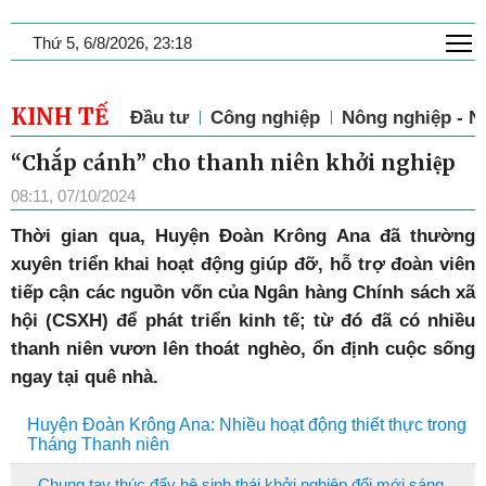
T
Thứ 5, 6/8/2026, 23:18
KINH TẾ
Đầu tư
Công nghiệp
Nông nghiệp - N
“Chắp cánh” cho thanh niên khởi nghiệp
08:11, 07/10/2024
T
hời gian qua, Huyện Đoàn Krông Ana đã thường
xuyên triển khai hoạt động giúp đỡ, hỗ trợ đoàn viên
tiếp cận các nguồn vốn của Ngân hàng Chính sách xã
hội (CSXH) để phát triển kinh tế; từ đó đã có nhiều
thanh niên vươn lên thoát nghèo, ổn định cuộc sống
ngay tại quê nhà.
Huyện Đoàn Krông Ana: Nhiều hoạt động thiết thực trong
Tháng Thanh niên
Chung tay thúc đẩy hệ sinh thái khởi nghiệp đổi mới sáng