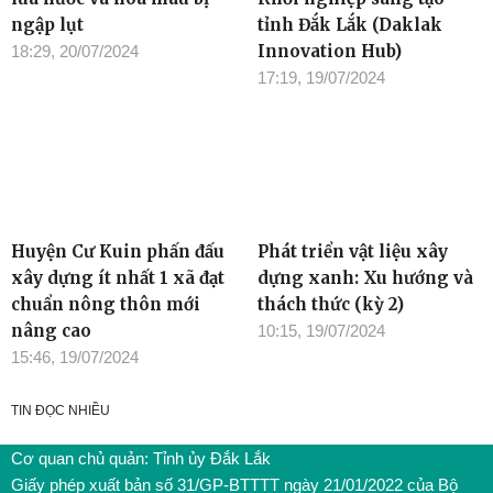
ngập lụt
tỉnh Đắk Lắk (Daklak
Innovation Hub)
18:29, 20/07/2024
17:19, 19/07/2024
Huyện Cư Kuin phấn đấu
Phát triển vật liệu xây
xây dựng ít nhất 1 xã đạt
dựng xanh: Xu hướng và
chuẩn nông thôn mới
thách thức (kỳ 2)
nâng cao
10:15, 19/07/2024
15:46, 19/07/2024
TIN ĐỌC NHIỀU
Cơ quan chủ quản: Tỉnh ủy Đắk Lắk
Giấy phép xuất bản số 31/GP-BTTTT ngày 21/01/2022 của Bộ