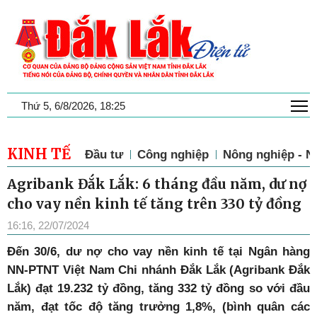
T
Thứ 5, 6/8/2026, 18:25
KINH TẾ
Đầu tư
Công nghiệp
Nông nghiệp - N
Agribank Đắk Lắk: 6 tháng đầu năm, dư nợ
cho vay nền kinh tế tăng trên 330 tỷ đồng
16:16, 22/07/2024
Đến 30/6, dư nợ cho vay nền kinh tế tại Ngân hàng
NN-PTNT Việt Nam Chi nhánh Đắk Lắk (Agribank Đắk
Lắk) đạt 19.232 tỷ đồng, tăng 332 tỷ đồng so với đầu
năm, đạt tốc độ tăng trưởng 1,8%, (bình quân các