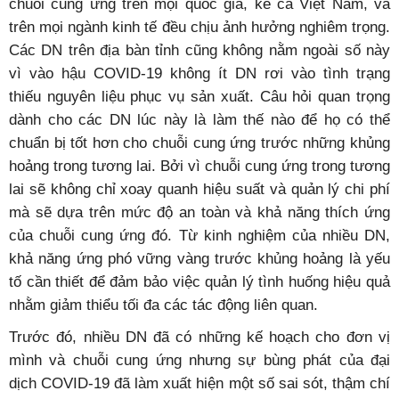
chuỗi cung ứng trên mọi quốc gia, kể cả Việt Nam, và
trên mọi ngành kinh tế đều chịu ảnh hưởng nghiêm trọng.
Các DN trên địa bàn tỉnh cũng không nằm ngoài số này
vì vào hậu COVID-19 không ít DN rơi vào tình trạng
thiếu nguyên liệu phục vụ sản xuất. Câu hỏi quan trọng
dành cho các DN lúc này là làm thế nào để họ có thể
chuẩn bị tốt hơn cho chuỗi cung ứng trước những khủng
hoảng trong tương lai. Bởi vì chuỗi cung ứng trong tương
lai sẽ không chỉ xoay quanh hiệu suất và quản lý chi phí
mà sẽ dựa trên mức độ an toàn và khả năng thích ứng
của chuỗi cung ứng đó. Từ kinh nghiệm của nhiều DN,
khả năng ứng phó vững vàng trước khủng hoảng là yếu
tố cần thiết để đảm bảo việc quản lý tình huống hiệu quả
nhằm giảm thiểu tối đa các tác động liên quan.
Trước đó, nhiều DN đã có những kế hoạch cho đơn vị
mình và chuỗi cung ứng nhưng sự bùng phát của đại
dịch COVID-19 đã làm xuất hiện một số sai sót, thậm chí