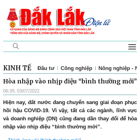
T
Thứ 6, 7/8/2026, 12:13
KINH TẾ
Đầu tư
Công nghiệp
Nông nghiệp - N
Hòa nhập vào nhịp điệu “bình thường mới”
06:39, 03/07/2022
Hiện nay, đất nước đang chuyển sang giai đoạn phục
hồi hậu COVID-19. Vì vậy, tất cả các ngành, lĩnh vực
và doanh nghiệp (DN) cũng đang dần thay đổi để hòa
nhập vào nhịp điệu “bình thường mới”.