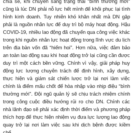
chia sẻ, khi chuyển sang trạng thái "bình thường mới"
cũng là lúc DN phải nỗ lực hết mình để khôi phục lại tình
hình kinh doanh. Tuy nhiên khó khăn nhất mà DN gặp
phải là nguồn nhân lực để duy trì bộ máy hoạt động. Hậu
COVID-19, nhiều lao động đã chuyển qua công việc khác
trong khi nguồn nhân lực hoạt động trong lĩnh vực du lịch
trên địa bàn vốn đã “hiếm hoi”. Hơn nữa, việc đảm bảo
an toàn lao động sau khi hoạt động trở lại cũng cần được
duy trì một cách bền vững. Chính vì vậy, giải pháp huy
động lực lượng chuyên trách để định hình, xây dựng,
thực hiện và giám sát chiến lược trở lại nơi làm việc
chính là điểm mấu chốt để hòa nhập vào nhịp điệu “bình
thường mới”. Đội ngũ quản lý sẽ chịu trách nhiệm chính
trong công cuộc điều hướng rủi ro cho DN. Chính các
nhà lãnh đạo sẽ phải xác định thời điểm và phương pháp
thích hợp để thực hiện nhiệm vụ đưa lực lượng lao động
quay trở lại nơi làm việc sau khi dịch bệnh được kiềm
chế.