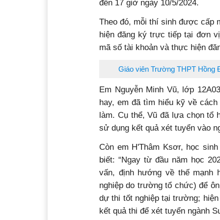
đến 17 giờ ngày 10/5/2024.
Theo đó, mỗi thí sinh được cấp m
hiện đăng ký trực tiếp tại đơn
mã số tài khoản và thực hiện đă
Giáo viên Trường THPT Hồng Đức
Em Nguyễn Minh Vũ, lớp 12A03
hay, em đã tìm hiểu kỹ về cách
làm. Cụ thể, Vũ đã lựa chọn tổ 
sử dụng kết quả xét tuyển vào n
Còn em H'Thâm Ksơr, học sinh
biết: “Ngay từ đầu năm học 20
vấn, định hướng về thế mạnh họ
nghiệp do trường tổ chức) để ôn
dự thi tốt nghiệp tại trường; hi
kết quả thi để xét tuyển ngành S