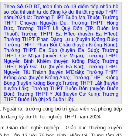
n
Theo Sở GD-ĐT, toàn tỉnh có 18 điểm tiếp nhận hồ
sơ của thí sinh tự do đăng ký dự thi tốt nghiệp THPT
Y
năm 2024 là: Trường THPT Buôn Ma Thuột, Trường
p
THPT Chuyên Nguyễn Du, Trường THPT Hồng
Đức, Trường THPT Lê Quý Đôn (TP. Buôn Ma
c
Thuột); Trường THPT Ea H’leo (huyện Ea H’leo);
ụ
Trường THPT Phan Đăng Lưu (huyện Krông Búk);
Trường THPT Phan Bội Châu (huyện Krông Năng);
m
Trường THPT Ea Súp (huyện Ea Súp); Trường
t
THPT Cư M’gar (huyện Cư M'gar); Trường THPT
n
Nguyễn Bỉnh Khiêm (huyện Krông Pắc); Trường
THPT Ngô Gia Tự (huyện Ea Kar); Trường THPT
ự
Nguyễn Tất Thành (huyện M’Drắk); Trường THPT
g
Krông Ana (huyện Krông Ana); Trường THPT Krông
Bông (huyện Krông Bông); Trường THPT Lắk (huyện
i
huyện Lắk); Trường THPT Buôn Đôn (huyện Buôn
o
Đôn); Trường THPT Y Jút (huyện Cư Kuin); Trường
THPT Buôn Hồ (thị xã Buôn Hồ).
ý
 Ngoài ra, trường cũng bố trí giáo viên và phòng tiếp
 do đăng ký dự thi tốt nghiệp THPT năm 2024.
m Giáo dục nghề nghiệp - Giáo dục thường xuyên
ai lớp 12 với 76 học sinh. Hiện tại, Trung tâm đã