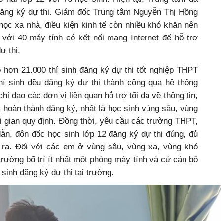
 đăng ký dự thi. Giám đốc Trung tâm Nguyễn Thị Hồng
ọc xa nhà, điều kiện kinh tế còn nhiều khó khăn nên
với 40 máy tính có kết nối mạng Internet để hỗ trợ
ự thi.
 hơn 21.000 thí sinh đăng ký dự thi tốt nghiệp THPT
í sinh đều đăng ký dự thi thành công qua hệ thống
ỉ đạo các đơn vị liên quan hỗ trợ tối đa về thông tin,
 hoàn thành đăng ký, nhất là học sinh vùng sâu, vùng
i gian quy định. Đồng thời, yêu cầu các trường THPT,
, đôn đốc học sinh lớp 12 đăng ký dự thi đúng, đủ
ề ra. Đối với các em ở vùng sâu, vùng xa, vùng khó
 trường bố trí ít nhất một phòng máy tính và cử cán bộ
sinh đăng ký dự thi tại trường.