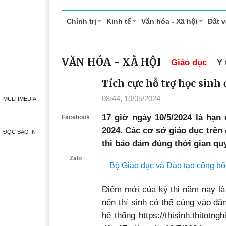
Chính trị
Kinh tế
Văn hóa - Xã hội
Đất 
VĂN HÓA - XÃ HỘI
Giáo dục
Y 
Tích cực hỗ trợ học sinh
Zalo
08:44, 10/05/2024
MULTIMEDIA
17
giờ ngày 10/5/2024 là hạn 
Facebook
2024. Các cơ sở giáo dục trên 
ĐỌC BÁO IN
thi bảo đảm đúng thời gian quy 
Zalo
Bộ Giáo dục và Đào tạo công bố 
Điểm mới của kỳ thi năm nay là
nên thí sinh có thể cùng vào đăn
hệ thống https://thisinh.thitotn