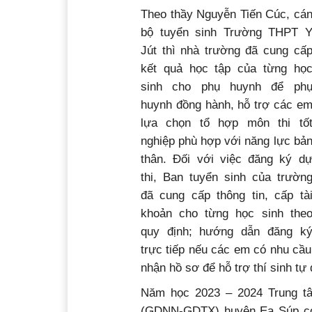
Theo thầy Nguyễn Tiến Cúc, cá
bộ tuyển sinh Trường THPT 
Jút thì nhà trường đã cung cấ
kết quả học tập của từng họ
sinh cho phụ huynh để ph
huynh đồng hành, hỗ trợ các e
lựa chọn tổ hợp môn thi tố
nghiệp phù hợp với năng lực bả
thân. Đối với việc đăng ký d
thi, Ban tuyển sinh của trườn
đã cung cấp thông tin, cấp tà
khoản cho từng học sinh the
quy định; hướng dẫn đăng k
trực tiếp nếu các em có nhu cầu.
nhận hồ sơ để hỗ trợ thí sinh tự
Năm học 2023 – 2024 Trung tâ
(GDNN-GDTX) huyện Ea Súp có h