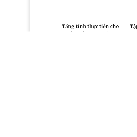
Tăng tính thực tiễn cho
Tậ
thiết bị đào tạo tự làm
si
– 
08:46, 09/05/2024
10:
Ấn tượng Hội khỏe Phù
14 
Đổng toàn quốc lần thứ X
Hội
- năm 2024, khu vực IV
là
20
08:41, 02/05/2024
12: