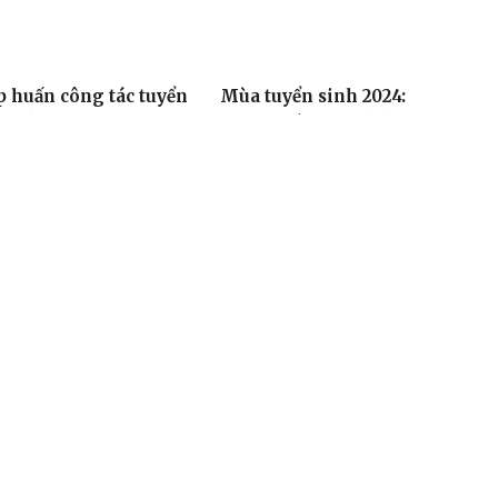
p huấn công tác tuyển
Mùa tuyển sinh 2024:
nh lớp 10 năm học 2024
Chọn ngành trước khi
2025
chọn trường
34, 08/05/2024
08:16, 06/05/2024
thiết bị đoạt giải tại
Hội khỏe Phù Đồng toàn
 thi thiết bị đào tạo tự
quốc lần thứ X - năm
m tỉnh Đắk Lắk năm
2024 khu vực IV - Đắk
24
Lắk: TP. Hồ Chí Minh tạm
thời dẫn đầu với 51 huy
20, 26/04/2024
chương vàng