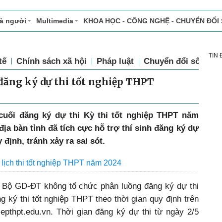
và người
Multimedia
KHOA HỌC - CÔNG NGHỆ - CHUYỂN ĐỔI
TIN
tế
Chính sách xã hội
Pháp luật
Chuyển đổi số
Th
 đăng ký dự thi tốt nghiệp THPT
cuối đăng ký dự thi Kỳ thi tốt nghiệp THPT năm
địa bàn tỉnh đã tích cực hỗ trợ thí sinh đăng ký dự
định, tránh xảy ra sai sót.
lịch thi tốt nghiệp THPT năm 2024
 Bộ GD-ĐT không tổ chức phân luồng đăng ký dự thi
g ký thi tốt nghiệp THPT theo thời gian quy định trên
ghiepthpt.edu.vn. Thời gian đăng ký dự thi từ ngày 2/5