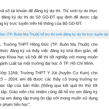
ã số tài khoản để đăng ký dự thi. Thí sinh tự do thực
 vị đăng ký dự thi do Sở GD-ĐT quy định để được cấp
ng ký trực tuyến trên hệ thống của Bộ GD-ĐT.
 (TP. Buôn Ma Thuột) hỗ trợ thí sinh đăng ký dự thi trực tuyến tại 
, Trường THPT Hồng Đức (TP. Buôn Ma Thuột) cho
 thức đăng ký và thấy việc đăng ký khá đơn giản, dễ
hợp Khoa học xã hội để thi tốt nghiệp với mong muốn
gành Luật tại một trường đại học ở TP. Hồ Chí Minh.
 lớp 12A9, Trường THPT Y Jút (huyện Cư Kuin) cho
23 – 2024, em đã được các thầy cô trong trường tư
c tập của bản thân (thông qua kết quả thi thử tốt
 tập. Giáo viên chủ nhiệm cũng đã hỗ trợ em đăng ký
ện tại em đang tập trung ôn tập với mong muốn sử dụng
ư phạm tiểu học”.