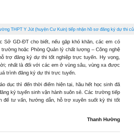
ường THPT Y Jút (huyện Cư Kuin) tiếp nhận hồ sơ đăng ký dự thi của 
 Sở GD-ĐT cho biết, nếu gặp khó khăn, các em có
ại trường hoặc Phòng Quản lý chất lượng – Công nghệ
 trợ đăng ký dự thi tốt nghiệp trực tuyến. Hy vọng,
hời; nhất là đối với các em ở vùng sâu, vùng xa được
uá trình đăng ký dự thi trực tuyến.
o dục thì đến thời điểm hiện tại, hầu hết học sinh đã
ăng ký tuyển sinh vận hành suôn sẻ. Các trường tiếp
nh để tư vấn, hướng dẫn, hỗ trợ xuyên suốt kỳ thi tốt
Thanh Hường