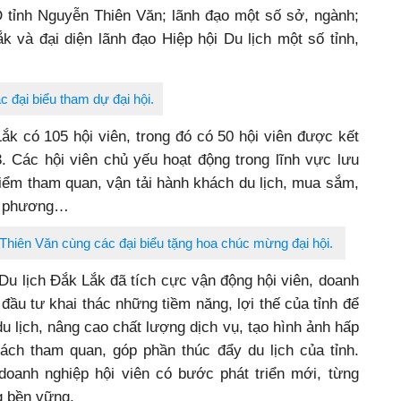
tỉnh Nguyễn Thiên Văn; lãnh đạo một số sở, ngành;
ắk và đại diện lãnh đạo Hiệp hội Du lịch một số tỉnh,
c đại biểu tham dự đại hội.
Lắk có 105 hội viên, trong đó có 50 hội viên được kết
. Các hội viên chủ yếu hoạt động trong lĩnh vực lưu
 điểm tham quan, vận tải hành khách du lịch, mua sắm,
ịa phương…
hiên Văn cùng các đại biểu tặng hoa chúc mừng đại hội.
Du lịch Đắk Lắk đã tích cực vận động hội viên, doanh
 đầu tư khai thác những tiềm năng, lợi thế của tỉnh để
 lịch, nâng cao chất lượng dịch vụ, tạo hình ảnh hấp
ách tham quan, góp phần thúc đẩy du lịch của tỉnh.
oanh nghiệp hội viên có bước phát triển mới, từng
 bền vững.