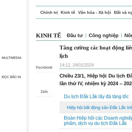
Chính trị
Kinh tế
Văn hóa - Xã hội
Đất và n
Doanh nghiệp giới thiệu
Phóng sự - Ký sự
Đ
KINH TẾ
Đầu tư
Công nghiệp
Nô
Tăng cường các hoạt động liên
Zalo
lịch
MULTIMEDIA
14:12, 24/01/2024
Facebook
Chiều 23/1, Hiệp hội Du lịch Đ
ĐỌC BÁO IN
lần thứ IV, nhiệm kỳ 2024 – 20
Zalo
Du lịch Đắk Lắk lấy đà tăng tốc
Hiệp hội bất động sản Đắk Lắk tri
Đoàn Hiệp hội các Doanh nghiệ
phẩm, dịch vụ du lịch Đắk Lắk