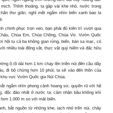
n quít, ngổn ngang trên những lùm, bụi cây hoang dại.
 mịch. Thỉnh thoảng, ta gặp vài khe nhỏ, nước trong
chân thư giãn, nghỉ mệt ngắm nhìn biển xanh bao la
i.
h chinh phục trọn vẹn, bạn phải đủ kiên trì vượt qua
 Cháu, Chúa Em, Chúa Chồng, Chúa Vợ. Vườn Quốc
ơi hội tụ cả ba không gian rừng, biển, bán sa mạc, có
với nhiều loài động vật, thực vật quý hiếm và đặc hữu
ường ô tô dài hơn 1 km chạy lên triền núi đến cầu dây
u, đi bộ chừng hơn 10 phút, ta sẽ vào đến thôn của
c khu vực Vườn Quốc gia Núi Chúa.
mắt ngắm nhìn phong cảnh hoang sơ, quyến rũ với hệ
ng, độc đáo nhất ở nước ta; cảm nhận bầu không khí
o hơn 1.000 m so với mặt biển.
nh, bắt nguồn từ những khe, lạch nhỏ trên núi, chảy