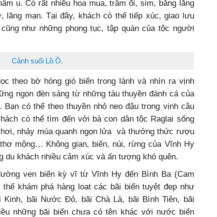
hâm u. Có rất nhiều hoa mua, trâm ổi, sim, bằng lăng
 lãng mạn. Tại đây, khách có thể tiếp xúc, giao lưu
g cũng như những phong tục, tập quán của tộc người
Chăm ở đây.
Cảnh suối Lồ Ồ.
c theo bờ hóng gió biển trong lành và nhìn ra vịnh
hững ngọn đèn sáng từ những tàu thuyền đánh cá của
. Bạn có thể theo thuyền nhỏ neo đậu trong vịnh câu
khách có thể tìm đến với bà con dân tộc Raglai sống
i chơi, nhảy múa quanh ngọn lửa và thưởng thức rượu
thơ mộng… Không gian, biển, núi, rừng của Vĩnh Hy
òng du khách nhiều cảm xúc và ấn tượng khó quên.
ờng ven biển kỳ vĩ từ Vĩnh Hy đến Bình Ba (Cam
 thể khám phá hàng loạt các bãi biển tuyệt đẹp như
ãi Kinh, bãi Nước Đỏ, bãi Chà Là, bãi Bình Tiên, bãi
ều những bãi biển chưa có tên khác với nước biển