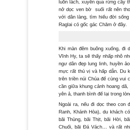
luồn lách, xuyên qua rừng cây t
nở dọc ven bờ suối rất nên thơ,
với dân làng, tìm hiểu đời sốn
Raglai có gốc gác 
Khi màn đêm buông xuống, đi dọ
Vĩnh Hy, ta sẽ thấy nhấp nhô n
ngư dân đẹp lung linh, huyền ảo
mực rất thú vị và hấp dẫn. Du 
trên triền núi Chúa để cùng vu
cần giữa khung cảnh hoang dã, 
yên ả, thanh bình để lại trong l
Ngoài ra, nếu đi dọc theo con đư
Ranh, Khánh Hòa), du khách có
bãi Thùng, bãi Thịt, bãi Hời, b
Chuối, bãi Đá Vách… và rất nhi