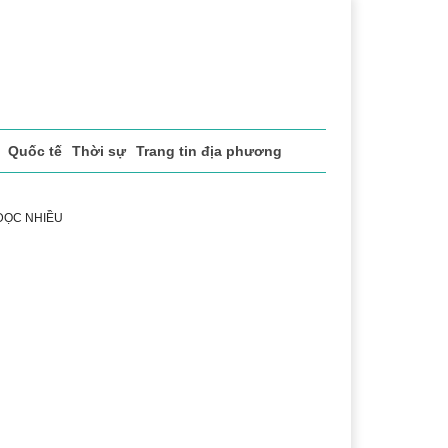
ĐỔI SỐ
Quốc tế
Thời sự
ạn Đọc Quan Tâm
Thứ 5, 6/8/2026, 22:15
 ĐỌC NHIỀU
 vụ
Thị trường
Du lịch