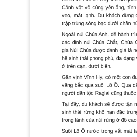
nhiều ven lối đi. Dây leo bò quấ
Cảnh vật vô cùng yên ắng, tĩnh
veo, mát lạnh. Du khách dừng 
trập trùng sóng bạc dưới chân nú
Ngoài núi Chúa Anh, để hành trìn
các đỉnh núi Chúa Chắt, Chúa
gia Núi Chúa được đánh giá là n
hệ sinh thái phong phú, đa dạng 
ở trên cạn, dưới biển.
Gần vịnh Vĩnh Hy, có một con đ
văng bắc qua suối Lồ Ồ. Qua cầ
người dân tộc Raglai cũng thuộ
Tại đây, du khách sẽ được tận 
sinh thái rừng khô hạn đặc trư
trong lành của núi rừng ở độ ca
Suối Lồ Ồ nước trong vắt mát lạ