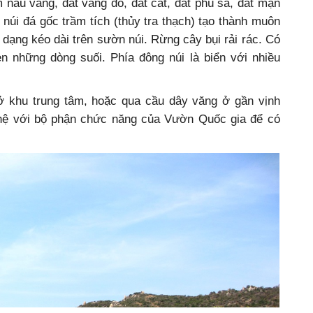
ám nâu vàng, đất vàng đỏ, đất cát, đất phù sa, đất mặn
 núi đá gốc trầm tích (thủy tra thạch) tạo thành muôn
 dạng kéo dài trên sườn núi. Rừng cây bụi rải rác. Có
en những dòng suối. Phía đông núi là biển với nhiều
a ở khu trung tâm, hoặc qua cầu dây văng ở gần vịnh
ệ với bộ phận chức năng của Vườn Quốc gia để có