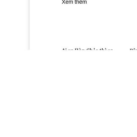
Xem thêm
Ai ra Hòn Chảo thì ra…
Đậ
rừ
15:30, 09/10/2021
06:
Doanh thu du lịch giảm
Khả
mạnh do ảnh hưởng dịch
th
du 
17:37, 01/10/2021