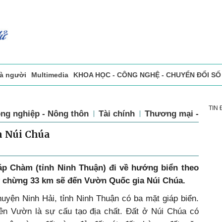
ất và người
Multimedia
KHOA HỌC - CÔNG NGHỆ - CHUYỂN 
ệu
Phóng sự - Ký sự
Đọc báo in
Tòa soạn - Bạn đọc
Vấn Đề B
TIN
ng nghiệp - Nông thôn
Tài chính
Thương mại - Dịch
a Núi Chúa
́p Chàm (tỉnh Ninh Thuận) đi về hướng biển theo
 chừng 33 km sẽ đến Vườn Quốc gia Núi Chúa.
uyện Ninh Hải, tỉnh Ninh Thuận có ba mặt giáp biển.
n Vườn là sự cấu tạo địa chất. Đất ở Núi Chúa có