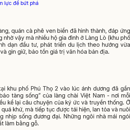
ồn lực để bứt phá
àng, quán cà phê ven biển đã hình thành, đáp ứn
g nhờ vậy mà nhiều hộ gia đình ở Làng Lò (khu ph
h dạn đầu tư, phát triển du lịch theo hướng vừ
à gìn giữ, bảo tồn giá trị văn hóa bản địa.
tại khu phố Phú Thọ 2 vào lúc ánh dương đã gầ
bảo tàng sống” của làng chài Việt Nam - nơi mỗ
đều kể lại câu chuyện của ký ức và truyền thống. 
uá khứ, mà tiếp tục được tái hiện, lan tỏa và nuô
g nhịp sống đương đại. Những ngôi nhà mái ngó
ất làm bằng gỗ.