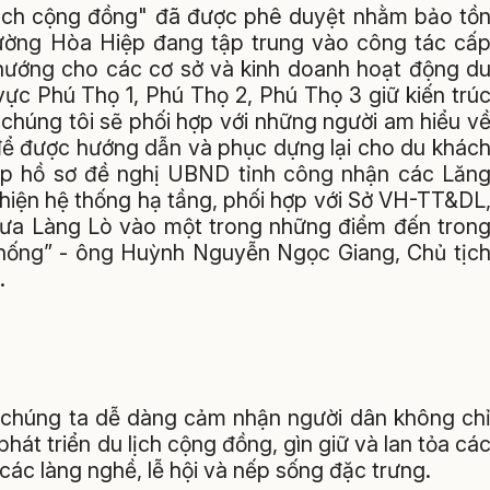
u lịch cộng đồng" đã được phê duyệt nhằm bảo tồ
ường Hòa Hiệp đang tập trung vào công tác cấ
hướng cho các cơ sở và kinh doanh hoạt động d
vực Phú Thọ 1, Phú Thọ 2, Phú Thọ 3 giữ kiến trú
chúng tôi sẽ phối hợp với những người am hiểu v
o để được hướng dẫn và phục dựng lại cho du khác
lập hồ sơ đề nghị UBND tỉnh công nhận các Lăn
n thiện hệ thống hạ tầng, phối hợp với Sở VH-TT&DL
 đưa Làng Lò vào một trong những điểm đến tron
n thống” - ông Huỳnh Nguyễn Ngọc Giang, Chủ tịc
.
 chúng ta dễ dàng cảm nhận người dân không ch
át triển du lịch cộng đồng, gìn giữ và lan tỏa cá
các làng nghề, lễ hội và nếp sống đặc trưng.