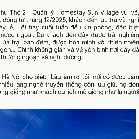
hú Thọ 2 - Quản lý Homestay Sun Village vui vẻ
t động từ tháng 12/2025, khách đến lưu trú và ngh
y lễ, Tết hay cuối tuần đều kín phòng, đặc biệ
 nước ngoài. Du khách đến đây được trải nghiệ
t lửa trại ban đêm, được hòa mình với thiên nhiê
gon... Chính không gian và vẻ yên bình nơi đây đ
để thưởng ngoạn và nghỉ dưỡng.
Hà Nội cho biết: “Lâu lắm rồi tôi mới có được cả
nhiều làng nghề truyền thống còn lưu giữ, họ đó
ông giống như khách du lịch mà giống như là ngườ