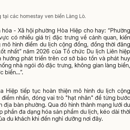
 tại các homestay ven biển Làng Lò.
hóa - Xã hội phường Hòa Hiệp cho hay: “Phườn
ực có nhiều giá trị đặc trưng về cảnh quan, kiế
g mô hình điểm du lịch cộng đồng, đồng thời đăn
 tốt nhất” năm 2026 của Tổ chức Du lịch Liên hiệ
 hướng phát triển trên cơ sở bảo tồn và phát hu
 thống nhà ngói đỏ đặc trưng, không gian làng biển
c biển…”.
a Hiệp tiếp tục hoàn thiện mô hình du lịch cộn
 điểm nhấn, đóng vai trò "hạt nhân" để từng bướ
ên địa bàn phường. Qua đó hình thành mạng lưới d
p phần đa dạng hóa sản phẩm du lịch, kéo dài thờ
của du khách khi đến nghỉ dưỡng nơi đây.