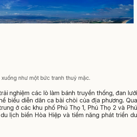
o xuống như một bức tranh thuỷ mặc.
rải nghiệm các lò làm bánh truyền thống, đan lướ
hể biểu diễn dân ca bài chòi của địa phương. Qu
p trung ở các khu phố Phú Thọ 1, Phú Thọ 2 và Ph
du lịch biển Hòa Hiệp và tiềm năng phát triển d