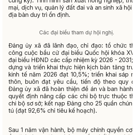
cùng kỳ). Tình hình sản xuất nông nghiệp, th
mại, dịch vụ, quản lý đất đai và an sinh xã hội 
địa bàn duy trì ổn định.
Các đại biểu tham dự hội nghị.
Đảng ủy xã đã lãnh đạo, chỉ đạo: tổ chức t
công cuộc bầu cử đại biểu Quốc hội khóa XV
đại biểu HĐND các cấp nhiệm kỳ 2026 - 2031;
dựng và triển khai thực hiện kịch bản tăng tr
kinh tế năm 2026 đạt 10,5%; triển khai sáp 
thôn, buôn đạt yêu cầu, tiến độ theo quy đ
Đảng ủy xã đã hoàn thiện đề án và ban hành
quyết định nâng cấp các chi bộ trực thuộc t
chi bộ sơ sở; kết nạp Đảng cho 25 quần chún
tú (đạt 92,6% chỉ tiêu kế hoạch).
Sau 1 năm vận hành, bộ máy chính quyền cơ