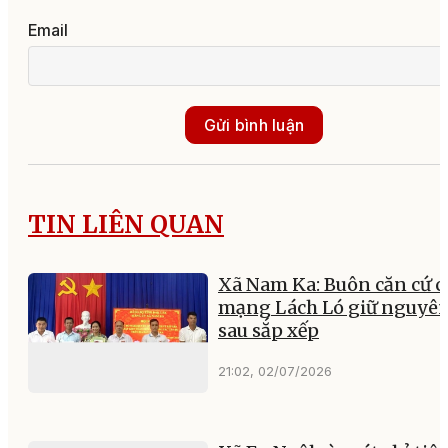
Email
Gửi bình luận
TIN LIÊN QUAN
Xã Nam Ka: Buôn căn cứ c
mạng Lách Ló giữ nguyê
sau sắp xếp
21:02, 02/07/2026