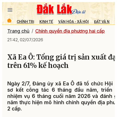
CHÍNH TRỊ
KINH TẾ
VĂN HÓA - XÃ HỘI
ĐẤT VÀ NGƯỜ
Trang chủ
Chính quyền địa phương hai cấp
21:42, 02/07/2026
Xã Ea Ô: Tổng giá trị sản xuất đạ
trên 61% kế hoạch
Ngày 2/7, Đảng ủy xã Ea Ô đã tổ chức Hội 
sơ kết công tác 6 tháng đầu năm, triển 
nhiệm vụ 6 tháng cuối năm 2026 và đánh g
năm thực hiện mô hình chính quyền địa ph
2 cấp.