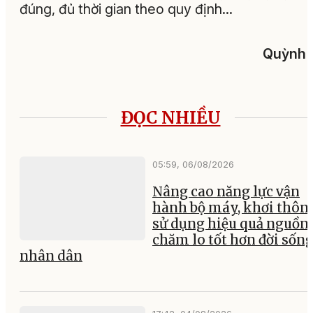
đúng, đủ thời gian theo quy định…
Quỳnh 
ĐỌC NHIỀU
05:59, 06/08/2026
Nâng cao năng lực vận
hành bộ máy, khơi thông
sử dụng hiệu quả nguồn 
chăm lo tốt hơn đời sốn
nhân dân