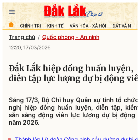
CHÍNH TRỊ
KINH TẾ
VĂN HÓA - XÃ HỘI
ĐẤT VÀ NGƯỜ
Trang chủ
Quốc phòng - An ninh
12:20, 17/03/2026
Đắk Lắk hiệp đồng huấn luyện,
diễn tập lực lượng dự bị động vi
Sáng 17/3, Bộ Chỉ huy Quân sự tỉnh tổ chức
nghị hiệp đồng huấn luyện, diễn tập, kiểm
sẵn sàng động viên lực lượng dự bị động 
năm 2026.
Thành lập Lữ đoàn Công binh cầu đường dự bị đ