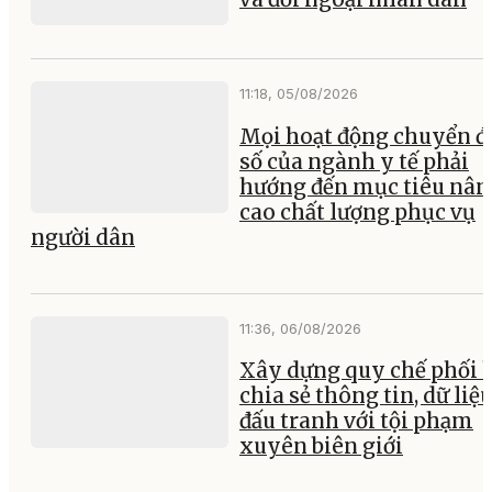
11:18, 05/08/2026
Mọi hoạt động chuyển đ
số của ngành y tế phải
hướng đến mục tiêu nân
cao chất lượng phục vụ
người dân
11:36, 06/08/2026
Xây dựng quy chế phối 
chia sẻ thông tin, dữ liệ
đấu tranh với tội phạm
xuyên biên giới