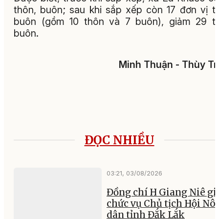
thôn, buôn; sau khi sắp xếp còn 17 đơn vị t
buôn (gồm 10 thôn và 7 buôn), giảm 29 t
buôn.
Minh Thuận - Thùy T
ĐỌC NHIỀU
03:21, 03/08/2026
Đồng chí H Giang Niê gi
chức vụ Chủ tịch Hội Nô
dân tỉnh Đắk Lắk