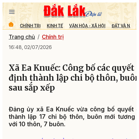
CHÍNH TRỊ
KINH TẾ
VĂN HÓA - XÃ HỘI
ĐẤT VÀ NGƯỜ
Trang chủ
Chính trị
16:48, 02/07/2026
Xã Ea Knuếc: Công bố các quyết
định thành lập chi bộ thôn, buô
sau sắp xếp
Đảng ủy xã Ea Knuếc vừa công bố quyết đ
thành lập 17 chi bộ thôn, buôn mới tương
với 10 thôn, 7 buôn.