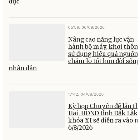
dục
05:59, 06/08/2026
Nâng cao năng lực vận
hành bộ máy, khơi thông
sử dụng hiệu quả nguồn 
chăm lo tốt hơn đời sốn
nhân dân
17:42, 04/08/2026
Kỳ họp Chuyên đề lần th
Hai, HĐND tỉnh Đắk Lắk
khóa XI sẽ diễn ra vào 
6/8/2026