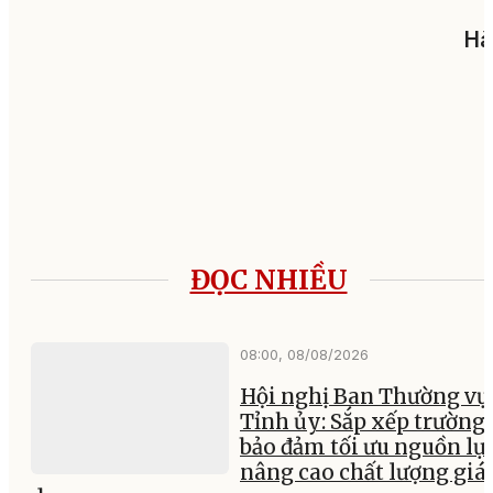
Hà
ĐỌC NHIỀU
08:00, 08/08/2026
Hội nghị Ban Thường vụ
Tỉnh ủy: Sắp xếp trường 
bảo đảm tối ưu nguồn lực
nâng cao chất lượng giá