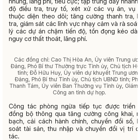
nhũng, lãng phí, tiêu cực; tập trung đẩy nhanh 
độ điều tra, truy tố, xét xử các vụ án, vụ 
thuộc diện theo dõi; tăng cường thanh tra, 
tra, giám sát các lĩnh vực nhạy cảm và rà soát
lý các dự án chậm tiến độ, tồn đọng kéo dài
nguy cơ thất thoát, lãng phí.
Các đồng chí: Cao Thị Hòa An, Ủy viên Trung ươ
Đảng, Phó Bí thư Thường trực Tỉnh ủy, Chủ tịch 
tỉnh; Đỗ Hữu Huy, Ủy viên dự khuyết Trung ươn
Đảng, Phó Bí thư Tỉnh ủy, Chủ tịch UBND tỉnh; Ph
Thanh Tám, Ủy viên Ban Thường vụ Tỉnh ủy, Giám
Công an tỉnh dự họp.
Công tác phòng ngừa tiếp tục được triển 
đồng bộ thông qua tăng cường công khai, 
bạch, cải cách hành chính, chuyển đổi số, 
soát tài sản, thu nhập và chuyển đổi vị trí 
tác.