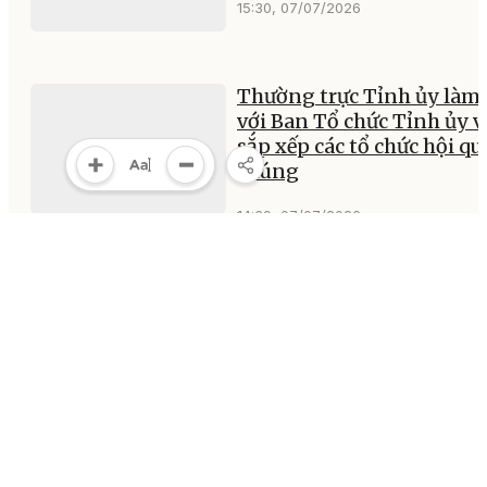
15:30, 07/07/2026
Thường trực Tỉnh ủy làm 
với Ban Tổ chức Tỉnh ủy v
sắp xếp các tổ chức hội q
chúng
14:39, 07/07/2026
LỰC LƯỢNG AN NINH CÔ
AN TỈNH ĐẮK LẮK: 80 n
vinh quang một chặng
đường
13:00, 07/07/2026