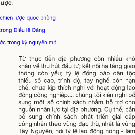
lược.
 chiến lược quốc phòng
 trong Điều lệ Đảng
ước trong kỷ nguyên mới
Từ thực tiễn địa phương còn nhiều kh
khăn về thu hút đầu tư; kết nối hạ tầng gia
thông còn yếu; tỷ lệ đồng bào dân tộ
thiểu số cao, trình độ, tay nghề còn hạ
chế, chưa kịp thích nghi với hoạt động la
động công nghiệp…, chúng tôi kiến nghị b
sung một số chính sách nhằm hỗ trợ ch
nguồn nhân lực tại địa phương. Cụ thể, cầ
bổ sung chính sách phát triển giai cấ
công nhân theo vùng đặc thù, nhất là vùn
Tây Nguyên, nơi tỷ lệ lao động nông - lâ