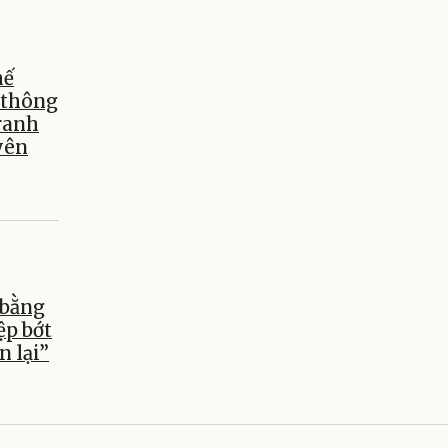
hế
 thông
tranh
yên
 bằng
ệp bớt
in lại”