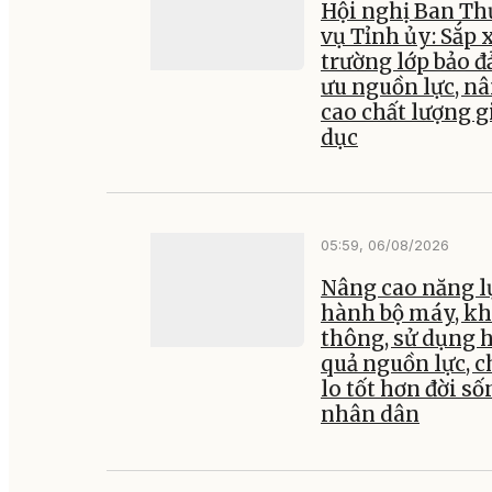
Hội nghị Ban T
vụ Tỉnh ủy: Sắp 
trường lớp bảo đ
ưu nguồn lực, n
cao chất lượng g
dục
05:59, 06/08/2026
Nâng cao năng l
hành bộ máy, kh
thông, sử dụng 
quả nguồn lực, 
lo tốt hơn đời số
nhân dân