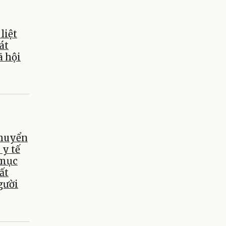
liệt
át
ã hội
chuyển
 y tế
 mục
ất
gười