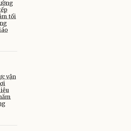
hường
xếp
ảm tối
âng
iáo
ực vận
ơi
hiệu
chăm
ng