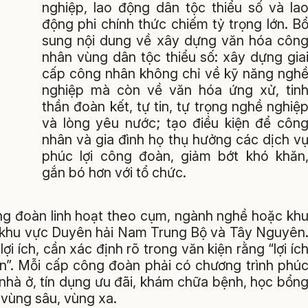
nghiệp, lao động dân tộc thiểu số và la
động phi chính thức chiếm tỷ trọng lớn. B
sung nội dung về xây dựng văn hóa côn
nhân vùng dân tộc thiểu số: xây dựng gia
cấp công nhân không chỉ về kỹ năng ngh
nghiệp mà còn về văn hóa ứng xử, tin
thần đoàn kết, tự tin, tự trọng nghề nghiệ
và lòng yêu nước; tạo điều kiện để côn
nhân và gia đình họ thụ hưởng các dịch v
phúc lợi công đoàn, giảm bớt khó khăn
gắn bó hơn với tổ chức.
ông đoàn linh hoạt theo cụm, ngành nghề hoặc kh
ủa khu vực Duyên hải Nam Trung Bộ và Tây Nguyên
lợi ích, cần xác định rõ trong văn kiện rằng “lợi íc
ên”. Mỗi cấp công đoàn phải có chương trình phú
ợ nhà ở, tín dụng ưu đãi, khám chữa bệnh, học bổn
vùng sâu, vùng xa.