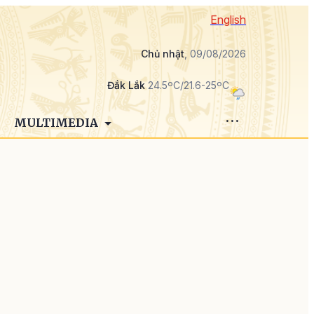
English
Chủ nhật
, 09/08/2026
Đắk Lắk
24.5ºC/21.6-25ºC
MULTIMEDIA
ã
à
h
i