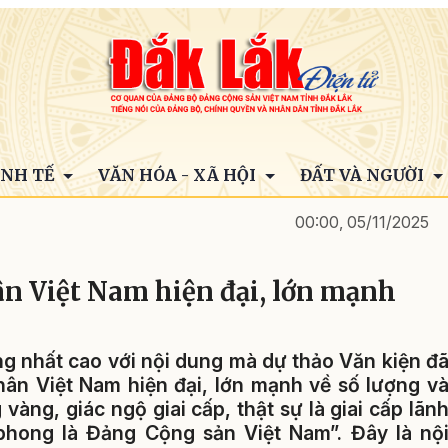
INH TẾ
VĂN HÓA - XÃ HỘI
ĐẤT VÀ NGƯỜI
00:00, 05/11/2025
ân Việt Nam hiện đại, lớn mạnh
ng nhất cao với nội dung mà dự thảo Văn kiện đ
hân Việt Nam hiện đại, lớn mạnh về số lượng v
 vàng, giác ngộ giai cấp, thật sự là giai cấp lãn
phong là Đảng Cộng sản Việt Nam”. Đây là nộ