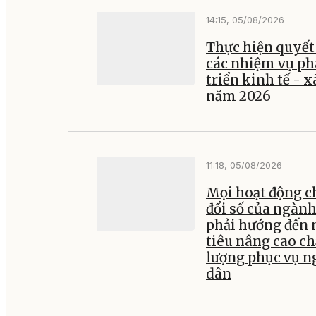
14:15, 05/08/2026
Thực hiện quyết 
các nhiệm vụ ph
triển kinh tế - x
năm 2026
11:18, 05/08/2026
Mọi hoạt động 
đổi số của ngành
phải hướng đến
tiêu nâng cao ch
lượng phục vụ n
dân