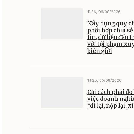
11:36, 06/08/2026
Xây dựng quy c
phối hợp chia sẻ
tin, dữ liệu đấu 
với tội phạm xu
biên giới
14:25, 05/08/2026
Cải cách phải đo
việc doanh nghi
“đi lại, nộp lại, x