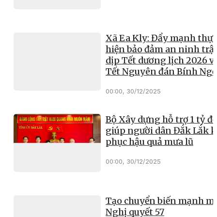
Xã Ea Kly: Đẩy mạnh thực
hiện bảo đảm an ninh trật
dịp Tết dương lịch 2026 v
Tết Nguyên đán Bính Ng
00:00, 30/12/2025
Bộ Xây dựng hỗ trợ 1 tỷ đ
giúp người dân Đắk Lắk 
phục hậu quả mưa lũ
00:00, 30/12/2025
Tạo chuyển biến mạnh mẽ
Nghị quyết 57