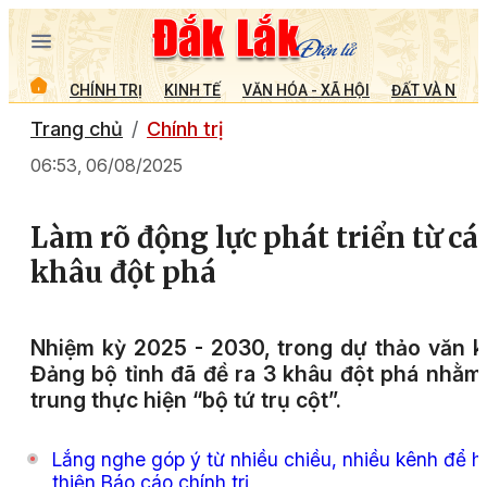
CHÍNH TRỊ
KINH TẾ
VĂN HÓA - XÃ HỘI
ĐẤT VÀ NGƯỜ
Trang chủ
Chính trị
06:53, 06/08/2025
Làm rõ động lực phát triển từ cá
khâu đột phá
Nhiệm kỳ 2025 - 2030, trong dự thảo văn k
Đảng bộ tỉnh đã đề ra 3 khâu đột phá nhằm
trung thực hiện “bộ tứ trụ cột”.
Lắng nghe góp ý từ nhiều chiều, nhiều kênh để 
thiện Báo cáo chính trị