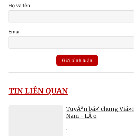
Họ và tên
Email
Gửi bình luận
TIN LIÊN QUAN
TuyĂªn bá»‘ chung Viá»‡
Nam - LĂ o
,