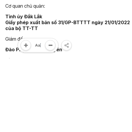
Cơ quan chủ quản:
Tỉnh ủy Đắk Lắk
Giấy phép xuất bản số 31/GP-BTTTT ngày 21/01/2022
của bộ TT-TT
Giám đốc:
Đào Phạm Hoàng Quyên
Tòa soạn:
23 Lê Duẩn, phường Buôn Ma Thuột, tỉnh Đắk Lắk
Điện thoại:
(0262) 3852383 - 3810414 - Fax: (0262) 3810451
Email:
toasoan@baodaklak.vn
Ghi rõ nguồn "Báo Đắk Lắk điện tử" khi sử dụng thông tin t
website này. Các trang ngoài sẽ mở ra tại cửa sổ mới. Báo 