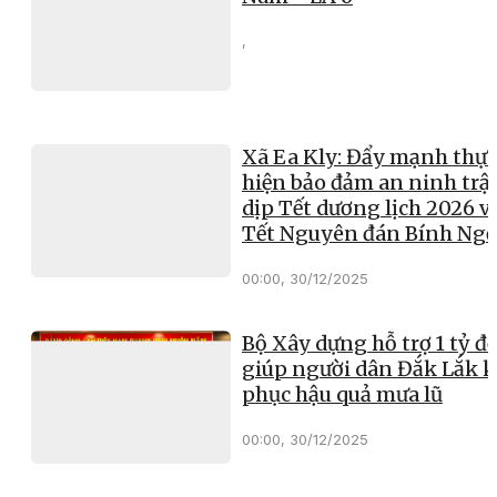
,
Xã Ea Kly: Đẩy mạnh thực
hiện bảo đảm an ninh trật
dịp Tết dương lịch 2026 v
Tết Nguyên đán Bính Ng
00:00, 30/12/2025
Bộ Xây dựng hỗ trợ 1 tỷ đ
giúp người dân Đắk Lắk 
phục hậu quả mưa lũ
00:00, 30/12/2025