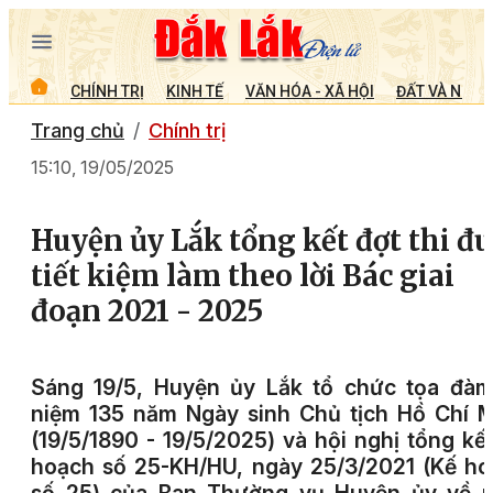
CHÍNH TRỊ
KINH TẾ
VĂN HÓA - XÃ HỘI
ĐẤT VÀ NGƯỜ
Trang chủ
Chính trị
15:10, 19/05/2025
Huyện ủy Lắk tổng kết đợt thi đ
tiết kiệm làm theo lời Bác giai
đoạn 2021 - 2025
Sáng 19/5, Huyện ủy Lắk tổ chức tọa đàm
niệm 135 năm Ngày sinh Chủ tịch Hồ Chí 
(19/5/1890 - 19/5/2025) và hội nghị tổng kế
hoạch số 25-KH/HU, ngày 25/3/2021 (Kế h