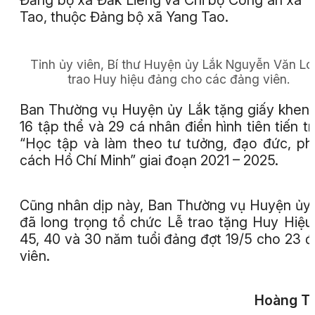
Đảng bộ xã Đắk Liêng và Chi bộ Công an xã 
Tao, thuộc Đảng bộ xã Yang Tao.
Tỉnh ủy viên, Bí thư Huyện ủy Lắk Nguyễn Văn L
trao Huy hiệu đảng cho các đảng viên.
Ban Thường vụ Huyện ủy Lắk tặng giấy khen
16 tập thể và 29 cá nhân điển hình tiên tiến t
“Học tập và làm theo tư tưởng, đạo đức, p
cách Hồ Chí Minh” giai đoạn 2021 – 2025.
Cũng nhân dịp này, Ban Thường vụ Huyện ủy
đã long trọng tổ chức Lễ trao tặng Huy Hiệu
45, 40 và 30 năm tuổi đảng đợt 19/5 cho 23 
viên.
Hoàng Tu