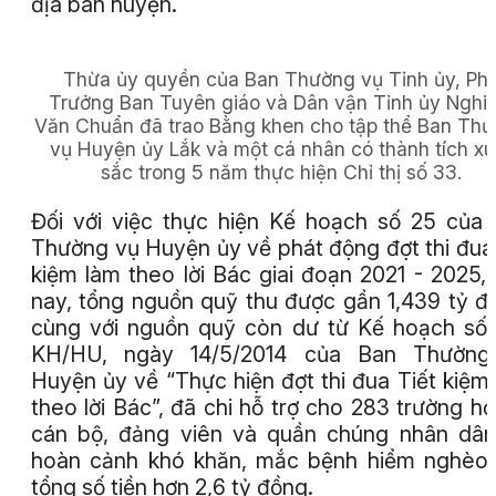
địa bàn huyện.
Thừa ủy quyền của Ban Thường vụ Tỉnh ủy, Ph
Trưởng Ban Tuyên giáo và Dân vận Tỉnh ủy Nghi
Văn Chuẩn đã trao Bằng khen cho tập thể Ban Th
vụ Huyện ủy Lắk và một cá nhân có thành tích xu
sắc trong 5 năm thực hiện Chỉ thị số 33.
Đối với việc thực hiện Kế hoạch số 25 của
Thường vụ Huyện ủy về phát động đợt thi đua 
kiệm làm theo lời Bác giai đoạn 2021 - 2025,
nay, tổng nguồn quỹ thu được gần 1,439 tỷ đ
cùng với nguồn quỹ còn dư từ Kế hoạch số
KH/HU, ngày 14/5/2014 của Ban Thường
Huyện ủy về “Thực hiện đợt thi đua Tiết kiệm
theo lời Bác”, đã chi hỗ trợ cho 283 trường hợ
cán bộ, đảng viên và quần chúng nhân dâ
hoàn cảnh khó khăn, mắc bệnh hiểm nghèo,
tổng số tiền hơn 2,6 tỷ đồng.