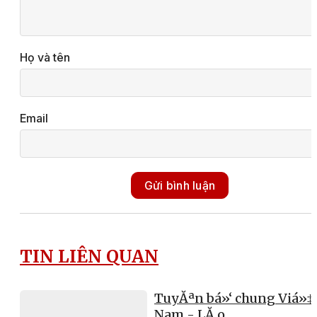
Họ và tên
Email
Gửi bình luận
TIN LIÊN QUAN
TuyĂªn bá»‘ chung Viá»‡
Nam - LĂ o