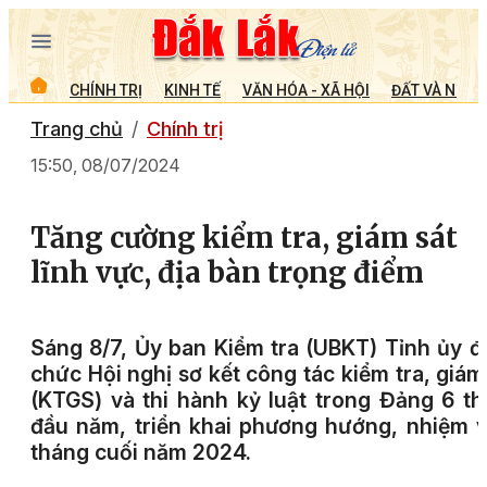
CHÍNH TRỊ
KINH TẾ
VĂN HÓA - XÃ HỘI
ĐẤT VÀ NGƯỜ
Trang chủ
Chính trị
15:50, 08/07/2024
Tăng cường kiểm tra, giám sát
lĩnh vực, địa bàn trọng điểm
Sáng 8/7, Ủy ban Kiểm tra (UBKT) Tỉnh ủy đ
chức Hội nghị sơ kết công tác kiểm tra, giám
(KTGS) và thi hành kỷ luật trong Đảng 6 t
đầu năm, triển khai phương hướng, nhiệm 
tháng cuối năm 2024.