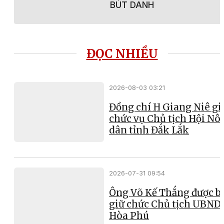
BÚT DANH
ĐỌC NHIỀU
2026-08-03 03:21
Đồng chí H Giang Niê gi
chức vụ Chủ tịch Hội Nô
dân tỉnh Đắk Lắk
2026-07-31 09:54
Ông Võ Kế Thắng được b
giữ chức Chủ tịch UBND
Hòa Phú