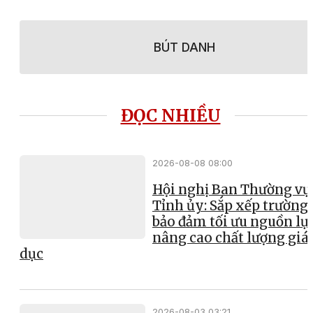
BÚT DANH
ĐỌC NHIỀU
2026-08-08 08:00
Hội nghị Ban Thường vụ
Tỉnh ủy: Sắp xếp trường 
bảo đảm tối ưu nguồn lực
nâng cao chất lượng giá
dục
2026-08-03 03:21