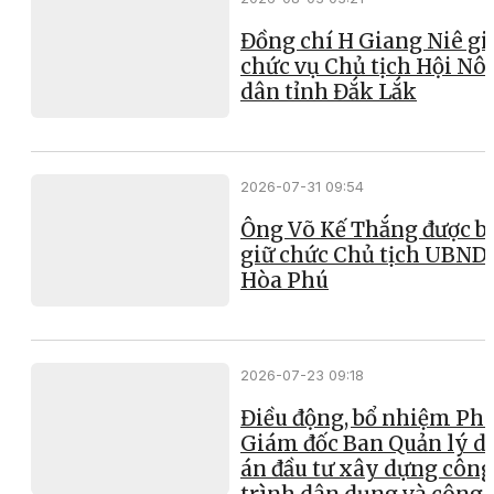
Đồng chí H Giang Niê gi
chức vụ Chủ tịch Hội Nô
dân tỉnh Đắk Lắk
2026-07-31 09:54
Ông Võ Kế Thắng được b
giữ chức Chủ tịch UBND
Hòa Phú
2026-07-23 09:18
Điều động, bổ nhiệm Ph
Giám đốc Ban Quản lý d
án đầu tư xây dựng công