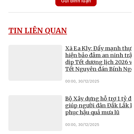
Gửi bình luận
TIN LIÊN QUAN
Xã Ea Kly: Đẩy mạnh thực
hiện bảo đảm an ninh trật
dịp Tết dương lịch 2026 v
Tết Nguyên đán Bính Ng
00:00, 30/12/2025
Bộ Xây dựng hỗ trợ 1 tỷ đ
giúp người dân Đắk Lắk 
phục hậu quả mưa lũ
00:00, 30/12/2025