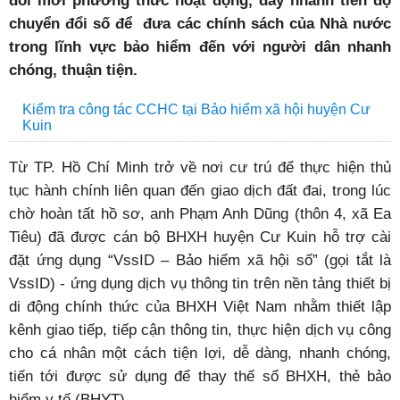
đổi mới phương thức
hoạt động, đẩy nhanh tiến độ
chuyển đổi số để đưa các chính sách của Nhà nước
trong lĩnh vực bảo hiểm đến với người dân
nhanh
chóng, thuận tiện.
Kiểm tra công tác CCHC tại Bảo hiểm xã hội huyện Cư
Kuin
T
ừ TP. Hồ Chí Minh trở về nơi cư trú để thực hiện thủ
tục hành chính liên quan đến giao dịch đất đai, trong lúc
chờ hoàn tất hồ sơ, anh Phạm Anh Dũng (thôn 4, xã Ea
Tiêu) đã được cán bộ BHXH huyện Cư Kuin hỗ trợ cài
đặt ứng dụng “VssID – Bảo hiểm xã hội số” (gọi tắt là
VssID) - ứng dụng dịch vụ thông tin trên nền tảng thiết bị
di động chính thức của BHXH Việt Nam nhằm thiết lập
kênh giao tiếp, tiếp cận thông tin, thực hiện dịch vụ công
cho cá nhân một cách tiện lợi, dễ dàng, nhanh chóng,
tiến tới được sử dụng để thay thế sổ BHXH, thẻ bảo
hiểm y tế (BHYT).