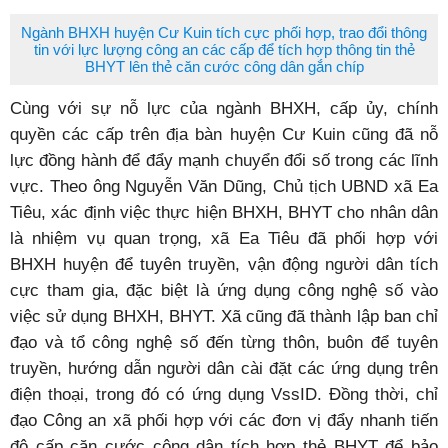
Ngành BHXH huyện Cư Kuin tích cực phối hợp, trao đổi thông
tin với lực lượng công an các cấp để tích hợp thông tin thẻ
BHYT lên thẻ căn cước công dân gắn chíp
Cùng với sự nỗ lực của ngành BHXH, cấp ủy, chính
quyền các cấp trên địa bàn huyện Cư Kuin cũng đã nỗ
lực đồng hành để đẩy mạnh chuyển đổi số trong các lĩnh
vực. Theo ông Nguyễn Văn Dũng, Chủ tịch UBND xã Ea
Tiêu, xác định việc thực hiện BHXH, BHYT cho nhân dân
là nhiệm vụ quan trọng, xã Ea Tiêu đã phối hợp với
BHXH huyện để tuyên truyền, vận động người dân tích
cực tham gia, đặc biệt là ứng dụng công nghệ số vào
việc sử dụng BHXH, BHYT. Xã cũng đã thành lập ban chỉ
đạo và tổ công nghệ số đến từng thôn, buôn để tuyên
truyền, hướng dẫn người dân cài đặt các ứng dụng trên
điện thoại, trong đó có ứng dụng VssID. Đồng thời, chỉ
đạo Công an xã phối hợp với các đơn vị đẩy nhanh tiến
độ cấp căn cước công dân tích hợp thẻ BHYT để bảo