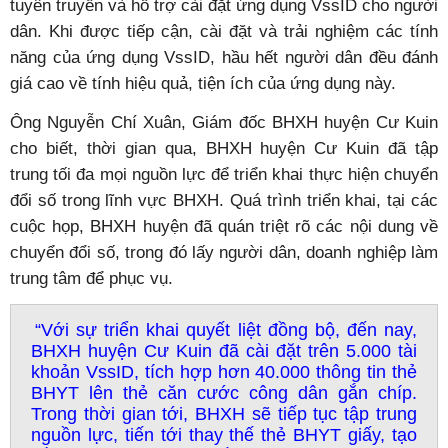
tuyên truyền và hỗ trợ cài đặt ứng dụng VssID cho người
dân. Khi được tiếp cận, cài đặt và trải nghiệm các tính
năng của ứng dụng VssID, hầu hết người dân đều đánh
giá cao về tính hiệu quả, tiện ích của ứng dụng này.
Ông Nguyễn Chí Xuân, Giám đốc BHXH huyện Cư Kuin
cho biết, thời gian qua, BHXH huyện Cư Kuin đã tập
trung tối đa mọi nguồn lực để triển khai thực hiện chuyển
đổi số trong lĩnh vực BHXH. Quá trình triển khai, tại các
cuộc họp, BHXH huyện đã quán triệt rõ các nội dung về
chuyển đổi số, trong đó lấy người dân, doanh nghiệp làm
trung tâm để phục vụ.
“Với sự triển khai quyết liệt đồng bộ, đến nay,
BHXH huyện Cư Kuin đã cài đặt trên 5.000 tài
khoản VssID, tích hợp hơn 40.000 thông tin thẻ
BHYT lên thẻ căn cước công dân gắn chíp.
Trong thời gian tới, BHXH sẽ tiếp tục tập trung
nguồn lực, tiến tới thay thế thẻ BHYT giấy, tạo