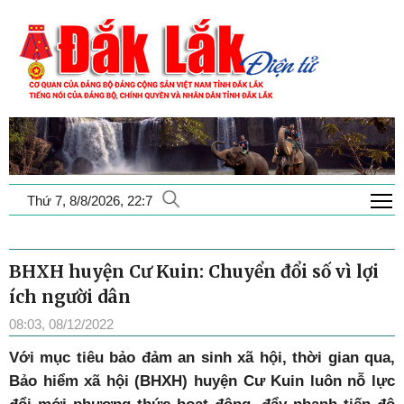
T
Thứ 7, 8/8/2026, 22:7
BHXH huyện Cư Kuin: Chuyển đổi số vì lợi
ích người dân
08:03, 08/12/2022
Với mục tiêu bảo đảm an sinh xã hội, thời gian qua,
Bảo hiểm xã hội (BHXH) huyện Cư Kuin luôn nỗ lực