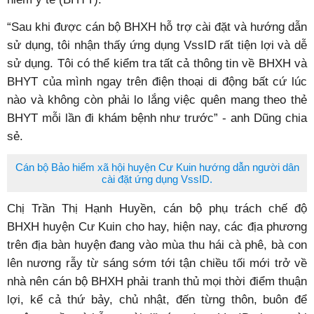
“Sau khi được cán bộ BHXH hỗ trợ cài đặt và hướng dẫn
sử dụng, tôi nhận thấy ứng dụng VssID rất tiện lợi và dễ
sử dụng. Tôi có thể kiểm tra tất cả thông tin về BHXH và
BHYT của mình ngay trên điện thoại di động bất cứ lúc
nào và không còn phải lo lắng việc quên mang theo thẻ
BHYT mỗi lần đi khám bệnh như trước” - anh Dũng chia
sẻ.
Cán bộ Bảo hiểm xã hội huyện Cư Kuin hướng dẫn người dân
cài đặt ứng dụng VssID.
Chị Trần Thị Hạnh Huyền, cán bộ phụ trách chế độ
BHXH huyện Cư Kuin cho hay, hiện nay, các địa phương
trên địa bàn huyện đang vào mùa thu hái cà phê, bà con
lên nương rẫy từ sáng sớm tới tận chiều tối mới trở về
nhà nên cán bộ BHXH phải tranh thủ mọi thời điểm thuận
lợi, kể cả thứ bảy, chủ nhật, đến từng thôn, buôn để