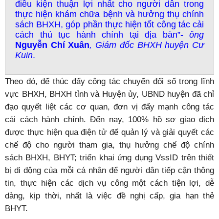
điều kiện thuận lợi nhất cho người dân trong
thực hiện khám chữa bệnh và hưởng thụ chính
sách BHXH, góp phần thực hiện tốt công tác cải
cách thủ tục hành chính tại địa bàn”-
ông
Nguyễn Chí Xuân
,
Giám đốc BHXH huyện Cư
Kuin
.
Theo đó, để thúc đẩy công tác chuyển đổi số trong lĩnh
vực BHXH, BHXH tỉnh và Huyện ủy, UBND huyện đã chỉ
đạo quyết liệt các cơ quan, đơn vị đẩy mạnh công tác
cải cách hành chính. Đến nay, 100% hồ sơ giao dịch
được thực hiện qua điện tử để quản lý và giải quyết các
chế độ cho người tham gia, thụ hưởng chế độ chính
sách BHXH, BHYT; triển khai ứng dụng VssID trên thiết
bị di động của mỗi cá nhân để người dân tiếp cận thông
tin, thực hiện các dịch vụ công một cách tiện lợi, dễ
dàng, kịp thời, nhất là việc đề nghị cấp, gia hạn thẻ
BHYT.