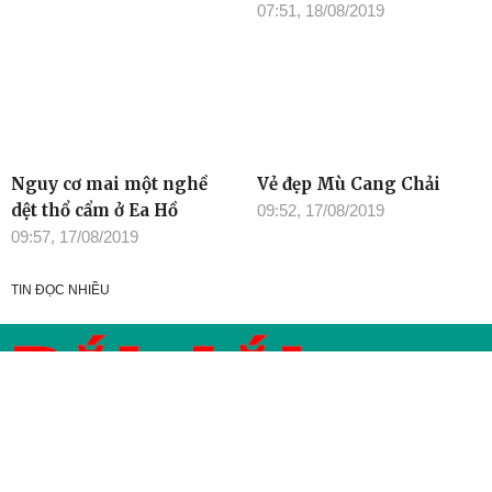
07:51, 18/08/2019
Nguy cơ mai một nghề
Vẻ đẹp Mù Cang Chải
dệt thổ cẩm ở Ea Hồ
09:52, 17/08/2019
09:57, 17/08/2019
TIN ĐỌC NHIỀU
Cơ quan chủ quản: Tỉnh ủy Đắk Lắk
Giấy phép xuất bản số 31/GP-BTTTT ngày 21/01/2022 của Bộ