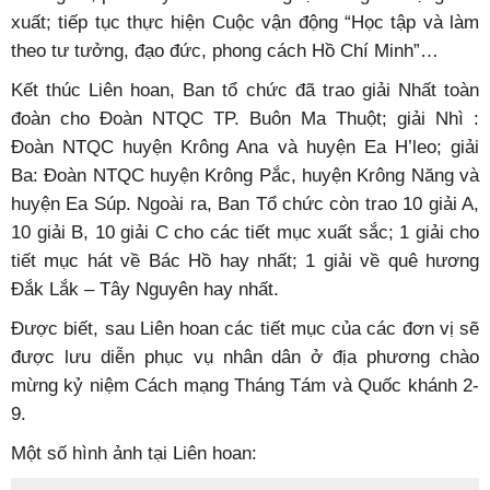
xuất; tiếp tục thực hiện Cuộc vận động “Học tập và làm
theo tư tưởng, đạo đức, phong cách Hồ Chí Minh”…
Kết thúc Liên hoan, Ban tổ chức đã trao giải Nhất toàn
đoàn cho Đoàn NTQC TP. Buôn Ma Thuột; giải Nhì :
Đoàn NTQC huyện Krông Ana và huyện Ea H’leo; giải
Ba: Đoàn NTQC huyện Krông Pắc, huyện Krông Năng và
huyện Ea Súp. Ngoài ra, Ban Tổ chức còn trao 10 giải A,
10 giải B, 10 giải C cho các tiết mục xuất sắc; 1 giải cho
tiết mục hát về Bác Hồ hay nhất; 1 giải về quê hương
Đắk Lắk – Tây Nguyên hay nhất.
Được biết, sau Liên hoan các tiết mục của các đơn vị sẽ
được lưu diễn phục vụ nhân dân ở địa phương chào
mừng kỷ niệm Cách mạng Tháng Tám và Quốc khánh 2-
9.
Một số hình ảnh tại Liên hoan: