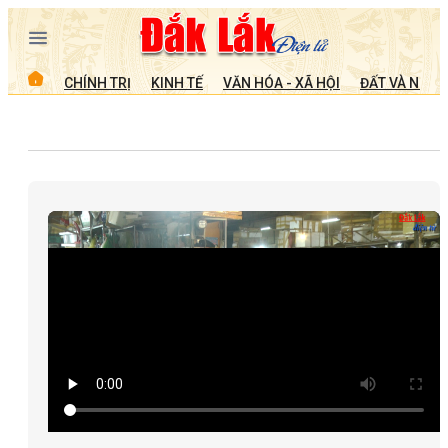
CHÍNH TRỊ
KINH TẾ
VĂN HÓA - XÃ HỘI
ĐẤT VÀ NGƯỜ