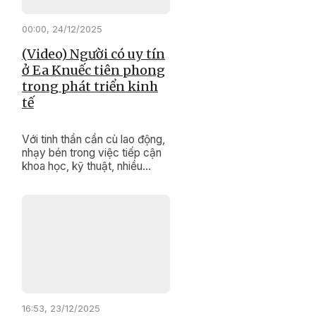
hóa sau hợp nhất tỉnh được
các đại biểu quan tâm, đặt
00:00, 24/12/2025
câu hỏi chất vấn.
(Video) Người có uy tín
ở Ea Knuếc tiên phong
trong phát triển kinh
tế
Với tinh thần cần cù lao động,
nhạy bén trong việc tiếp cận
khoa học, kỹ thuật, nhiều
người có uy tín ở xã Ea Knuếc
đã trở thành tấm gương tiêu
biểu trong phát triển kinh tế gia
đình; tích cực tuyên truyền,
vận động người dân vùng
đồng bào dân tộc thiểu số thi
đua lao động sản xuất để
nâng cao đời sống.
16:53, 23/12/2025