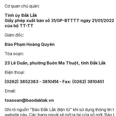
Cơ quan chủ quản:
Tỉnh ủy Đắk Lắk
Giấy phép xuất bản số 31/GP-BTTTT ngày 21/01/2022
của bộ TT-TT
Giám đốc:
Đào Phạm Hoàng Quyên
Tòa soạn:
23 Lê Duẩn, phường Buôn Ma Thuột, tỉnh Đắk Lắk
Điện thoại:
(0262) 3852383 - 3810414 - Fax: (0262) 3810451
Email:
toasoan@baodaklak.vn
Ghi rõ nguồn "Báo Đắk Lắk điện tử" khi sử dụng thông tin t
website này. Các trang ngoài sẽ mở ra tại cửa sổ mới. Báo 