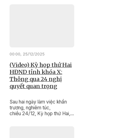
"thay da đổi thịt" từng ngày. ​​​​​​​
00:00, 25/12/2025
(Video) Kỳ họp thứ Hai
HĐND tỉnh khóa X:
Thông qua 24 nghị
quyết quan trọng
Sau hai ngày làm việc khẩn
trương, nghiêm túc,
chiều 24/12, Kỳ họp thứ Hai,
HĐND tỉnh khóa X, nhiệm kỳ
2021 - 2026 đã hoàn thành
chương trình làm việc. Kỳ họp
đã xem xét, quyết nghị nhiều