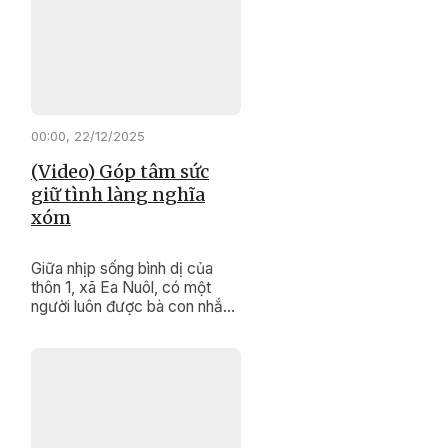
của mình, họ vừa là “cầu nối”
đưa chính sách đến gần dân,
vừa là biểu tượng sống động
trong công tác bảo tồn và
phát huy các giá trị văn hóa
truyền thống đặc sắc của
cộng đồng.
00:00, 22/12/2025
(Video) Góp tâm sức
giữ tình làng nghĩa
xóm
Giữa nhịp sống bình dị của
thôn 1, xã Ea Nuôl, có một
người luôn được bà con nhắc
đến bằng sự tin cậy và kính
trọng. Đó là ông Lưu Thanh
Giáp, người uy tín của thôn,
người đã hơn hai thập kỷ lặng
lẽ giữ bình yên cho thôn xóm.