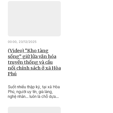
góp sức giữ gìn đoàn kết, thúc
đẩy phát triển kinh tế, bảo tồn
văn hóa truyền thống, xây
dựng cuộc sống bình yên, no
ấm cho buôn làng.
00:00, 23/12/2025
(Video) “Kho tàng
sống” giữ lửa văn hóa
truyền thống và cầu
nối chính sách ở xã Hòa
Phú
Suốt nhiều thập kỷ, tại xã Hòa
Phú, người uy tín, già làng,
nghệ nhân… luôn là chỗ dựa
tinh thần, là “kho tàng di sản
sống” vô giá của buôn làng.
Bằng uy tín và kinh nghiệm