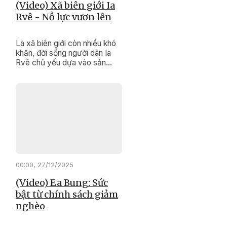
(Video) Xã biên giới Ia
Rvê - Nỗ lực vươn lên
Là xã biên giới còn nhiều khó
khăn, đời sống người dân Ia
Rvê chủ yếu dựa vào sản
xuất nông nghiệp, hạ tầng
chưa đồng bộ. Tuy nhiên, với
sự quan tâm đầu tư của Đảng,
Nhà nước cùng nỗ lực của
chính quyền và Nhân dân địa
phương, diện mạo xã biên giới
này đang từng bước đổi thay
rõ nét.
00:00, 27/12/2025
(Video) Ea Bung: Sức
bật từ chính sách giảm
nghèo