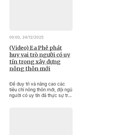
nội dung quan trọng, tạo cơ sở
pháp lý cho việc thực hiện
các mục tiêu phát triển kinh tế
- xã hội, đảm bảo quốc phòng
- an ninh của tỉnh trong năm
2026 và những năm tiếp theo.
00:00, 24/12/2025
(Video) Ea Phê phát
huy vai trò người có uy
tín trong xây dựng
nông thôn mới
Để duy trì và nâng cao các
tiêu chí nông thôn mới, đội ngũ
người có uy tín đã thực sự trở
thành những “cánh tay nối dài”
đắc lực của cấp ủy, chính
quyền, khơi dậy sức dân,
nâng cao đồng thuận xã hội
để thay đổi diện mạo buôn
làng.