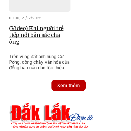
00:00, 21/12/2025
(Video) Khi người trẻ
tiếp nối bản sắc cha
ông
Trên vùng đất anh hùng Cư
Pơng, dòng chảy văn hóa của
đồng bào các dân tộc thiểu số
vẫn luôn được nuôi dưỡng bền
bỉ. Bằng những hành động
thiết thực, xã Cư Pơng đang
Xem thêm
nỗ lực khơi dậy và gìn giữ
những nét đẹp di sản, để ngọn
lửa truyền thống mãi tiếp nối
trong lòng thế hệ trẻ hôm nay.