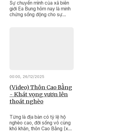
Sự chuyển mình của xã biên
giới Ea Bung hôm nay là minh
chứng sống động cho sự
đúng đắn, kịp thời của các
chính sách dân tộc, Chương
trình mục tiêu quốc gia giảm
nghèo bền vững.
00:00, 26/12/2025
(Video) Thôn Cao Bằng
- Khát vọng vươn lên
thoát nghèo
Từng là địa bàn có tỷ lệ hộ
nghèo cao, đời sống vô cùng
khó khăn, thôn Cao Bằng (xã
Krông Pắc ) hôm nay đang