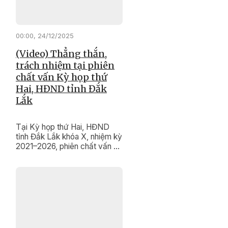
00:00, 24/12/2025
(Video) Thẳng thắn,
trách nhiệm tại phiên
chất vấn Kỳ họp thứ
Hai, HĐND tỉnh Đắk
Lắk
Tại Kỳ họp thứ Hai, HĐND
tỉnh Đắk Lắk khóa X, nhiệm kỳ
2021–2026, phiên chất vấn và
trả lời chất vấn diễn ra trong
không khí dân chủ, thẳng thắn,
trách nhiệm. Nhiều vấn đề
quan trọng liên quan đến phát
triển khoa học – công nghệ,
chuyển đổi số, cải cách hành
chính và bảo tồn, phát huy giá
trị di tích lịch sử, di sản văn