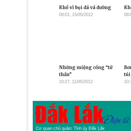
Khổ vì bụi đá vá đường
Kh
08:01, 15/05/2012
08:
Những miệng cống “tử
Bơ
thần”
tú
10:27, 11/05/2012
10:
Cơ quan chủ quản: Tỉnh ủy Đắk Lắk