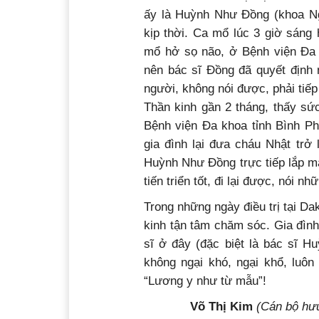
ấy là Huỳnh Như Đồng (khoa Ng
kịp thời. Ca mổ lúc 3 giờ sáng
mổ hở sọ não, ở Bệnh viện Đa 
nên bác sĩ Đồng đã quyết định 
người, không nói được, phải tiếp
Thần kinh gần 2 tháng, thấy sứ
Bệnh viện Đa khoa tỉnh Bình P
gia đình lại đưa cháu Nhật trở
Huỳnh Như Đồng trực tiếp lắp m
tiến triển tốt, đi lại được, nói n
Trong những ngày điều trị tại D
kinh tận tâm chăm sóc. Gia đình
sĩ ở đây (đặc biệt là bác sĩ 
không ngại khó, ngại khổ, luôn
“Lương y như từ mẫu”!
Võ Thị Kim
(Cán bộ hưu