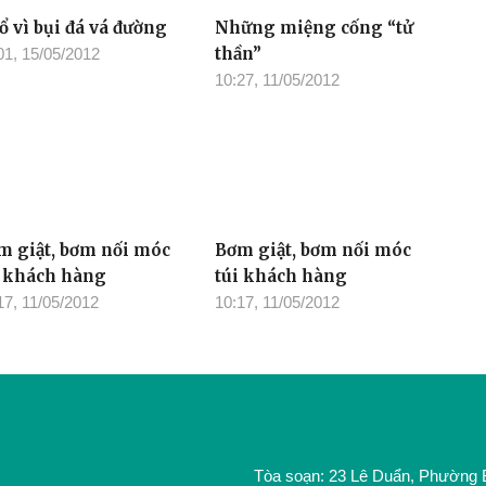
ổ vì bụi đá vá đường
Những miệng cống “tử
thần”
01, 15/05/2012
10:27, 11/05/2012
m giật, bơm nối móc
Bơm giật, bơm nối móc
i khách hàng
túi khách hàng
17, 11/05/2012
10:17, 11/05/2012
Tòa soạn: 23 Lê Duẩn, Phường