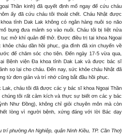
oại Thần kinh) đã quyết định mổ ngay để cứu cháu
 hôm ấy đã cứu cháu tôi thoát chết. Cháu Nhật được
khoa tỉnh Dak Lak không có ngân hàng nuôi sọ não
mổ bụng đưa mảnh sọ vào nuôi. Cháu tôi bị liệt nửa
 tục mở khí quản để thở. Được điều trị tại khoa Ngoại
c khỏe cháu dần hồi phục, gia đình đã xin chuyển về
hước để chăm sóc cho tiện. Đến ngày 17-5 vừa qua,
 lại Bệnh viện Đa khoa tỉnh Dak Lak và được bác sĩ
ảnh sọ lại cho cháu. Đến nay, sức khỏe cháu Nhật đã
hững từ đơn giản và trí nhớ cũng bắt đầu hồi phục.
ak Lak, cháu tôi đã được các y bác sĩ khoa Ngoại Thần
 chúng tôi rất cảm kích và thực sự biết ơn các y bác
Huỳnh Như Đồng), không chỉ giỏi chuyên môn mà còn
 hết lòng vì người bệnh, xứng đáng với lời Bác dạy
 trí phường An Nghiệp, quận Ninh Kiều, TP. Cần Thơ)