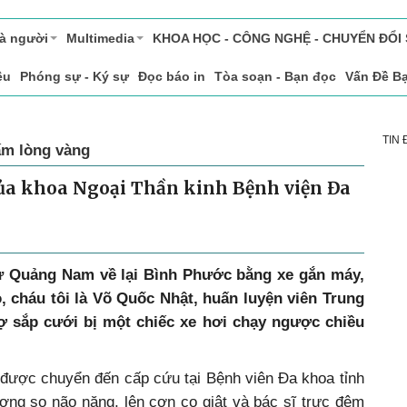
và người
Multimedia
KHOA HỌC - CÔNG NGHỆ - CHUYỂN ĐỔI
ệu
Phóng sự - Ký sự
Đọc báo in
Tòa soạn - Bạn đọc
Vấn Đề B
TIN
ấm lòng vàng
ủa khoa Ngoại Thần kinh Bệnh viện Đa
từ Quảng Nam về lại Bình Phước bằng xe gắn máy,
, cháu tôi là Võ Quốc Nhật, huấn luyện viên Trung
 sắp cưới bị một chiếc xe hơi chạy ngược chiều
 được chuyển đến cấp cứu tại Bệnh viên Đa khoa tỉnh
ơng sọ não nặng, lên cơn co giật và bác sĩ trực đêm