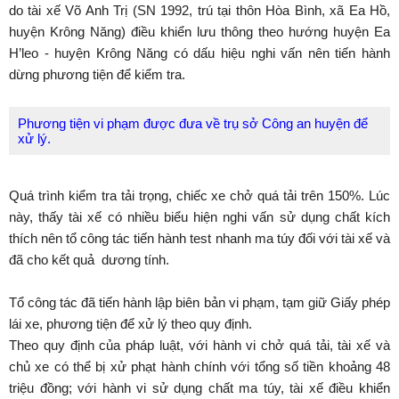
do tài xế Võ Anh Trị (SN 1992, trú tại thôn Hòa Bình, xã Ea Hồ,
huyện Krông Năng) điều khiển lưu thông theo hướng huyện Ea
H’leo - huyện Krông Năng có dấu hiệu nghi vấn nên tiến hành
dừng phương tiện để kiểm tra.
Phương tiện vi phạm được đưa về trụ sở Công an huyện để
xử lý.
Quá trình kiểm tra tải trọng, chiếc xe chở quá tải trên 150%. Lúc
này, thấy tài xế có nhiều biểu hiện nghi vấn sử dụng chất kích
thích nên tổ công tác tiến hành test nhanh ma túy đối với tài xế và
đã cho kết quả dương tính.
Tổ công tác đã tiến hành lập biên bản vi phạm, tạm giữ Giấy phép
lái xe, phương tiện để xử lý theo quy định.
Theo quy định của pháp luật, với hành vi chở quá tải, tài xế và
chủ xe có thể bị xử phạt hành chính với tổng số tiền khoảng 48
triệu đồng; với hành vi sử dụng chất ma túy, tài xế điều khiển