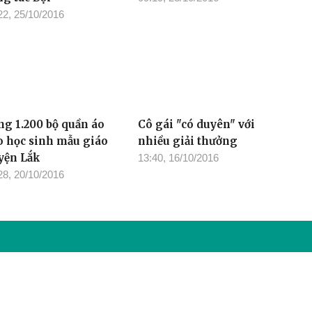
ầy giáo tận tình với
Chị Thược "hai giỏi"
ng tác Đội
09:19, 23/10/2016
22, 25/10/2016