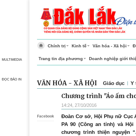
Chính trị
Kinh tế
Văn hóa - Xã hội
Đ
Trang tin địa phương
Doanh nghiệp giới thi
MULTIMEDIA
ĐỌC BÁO IN
VĂN HÓA - XÃ HỘI
Giáo dục
Y 
Chương trình "Áo ấm cho
Zalo
14:24, 27/10/2016
Đoàn Cơ sở, Hội Phụ nữ Cục 
Facebook
PA 90 (Công an tỉnh) và Hội
chương trình thiện nguyện 