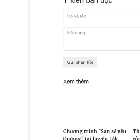
Đại diện Cục An nin
Chí Minh trao quà tặ
Thôn 7, xã Cư Króa có 187 hộ (
trình độ văn hóa thấp, lại đông
chia sẻ, động viên người dân vư
Ý kiến bạn đọc