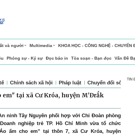
ất và người
Multimedia
KHOA HỌC - CÔNG NGHỆ - CHUYỂN 
ệu
Phóng sự - Ký sự
Đọc báo in
Tòa soạn - Bạn đọc
Vấn Đề B
TIN
tế
Chính sách xã hội
Pháp luật
Chuyển đổi số
Th
 em" tại xã Cư Króa, huyện M'Đrắk
An ninh Tây Nguyên phối hợp với Chi Đoàn phòng
 Doanh nghiệp trẻ TP. Hồ Chí Minh vừa tổ chức
“Áo ấm cho em” tại thôn 7, xã Cư Króa, huyện