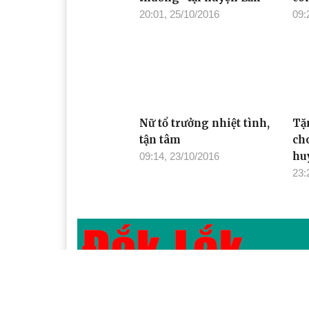
Xem thêm
Chương trình "San sẻ yêu
Th
thương" tại huyện Lắk
cô
20:01, 25/10/2016
09: