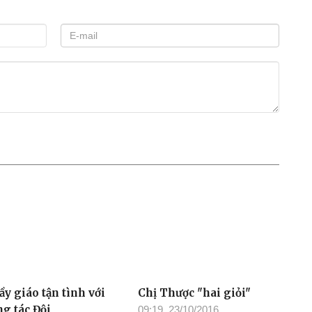
h Tây Nguyên và Hội Doanh nghiệp trẻ TP. Hồ
ng người dân thôn 7.
99% là người Mông), kinh tế còn nhiều khó khăn do
 con. Do đó, hoạt động thiện nguyện này nhằm góp phần
ợt qua khó khăn.
Nguyễn Gia