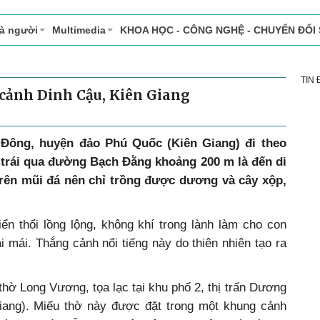
và người
Multimedia
KHOA HỌC - CÔNG NGHỆ - CHUYỂN ĐỔI
TIN
 cảnh Dinh Cậu, Kiên Giang
 Đông, huyện đảo Phú Quốc (Kiên Giang) đi theo
 trái qua đường Bạch Đằng khoảng 200 m là đến di
trên mũi đá nên chỉ trồng được dương và cây xộp,
ển thổi lồng lộng, không khí trong lành làm cho con
i mái. Thắng cảnh nổi tiếng này do thiên nhiên tạo ra
thờ Long Vương, tọa lạc tại khu phố 2, thị trấn Dương
ang). Miếu thờ này được đặt trong một khung cảnh