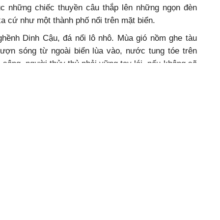
lúc những chiếc thuyền câu thắp lên những ngọn đèn
xa cứ như một thành phố nổi trên mặt biển.
ềnh Dinh Cậu, đá nổi lô nhô. Mùa gió nồm ghe tàu
ợn sóng từ ngoài biển lùa vào, nước tung tóe trên
sông, người thủy thủ phải vững tay lái, nếu không sẽ
à thị trấn trung tâm hành chính, kinh tế văn hóa xã
ú Quốc. Đây cũng là nơi có nhiều nhà thùng sản xuất
a ghềnh Dinh Cậu, bờ biển là một vùng cát chạy dài
óm dân cư trù phú. Các bãi biển rất đẹp, cát trắng,
 đến cổ vẫn nhìn thấy bàn chân.
hang bằng đá. Miếu này được xây dựng từ lâu và là
ồi giữa khoảng bãi cát vàng chảy rẽ về hai phía về
n Miếu Dinh Cậu đưa mắt xa nhìn bao quát được cả
ên Dinh ta gặp Miếu Thổ Thần nhỏ và một hàng rào
 quanh Dinh. Sân được láng bằng xi măng có đặt bàn
 tích là hàng cột đúc bằng xi măng với những câu liễn