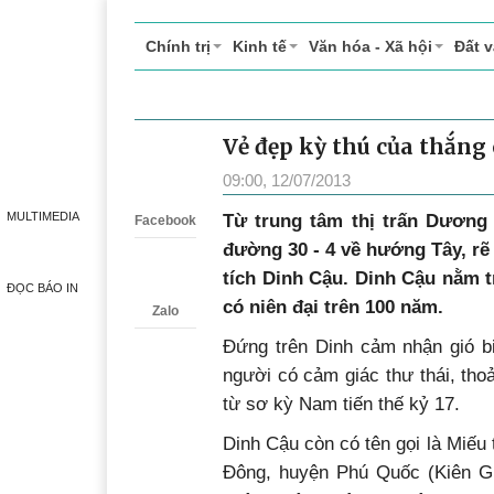
Chính trị
Kinh tế
Văn hóa - Xã hội
Đất 
Vẻ đẹp kỳ thú của thắng
Zalo
09:00, 12/07/2013
MULTIMEDIA
Từ trung tâm thị trấn Dương
Facebook
đường 30 - 4 về hướng Tây, rẽ
tích Dinh Cậu. Dinh Cậu nằm 
ĐỌC BÁO IN
có niên đại trên 100 năm.
Zalo
Đứng trên Dinh cảm nhận gió bi
người có cảm giác thư thái, thoả
từ sơ kỳ Nam tiến thế kỷ 17.
Dinh Cậu còn có tên gọi là Miếu 
Đông, huyện Phú Quốc (Kiên Gi