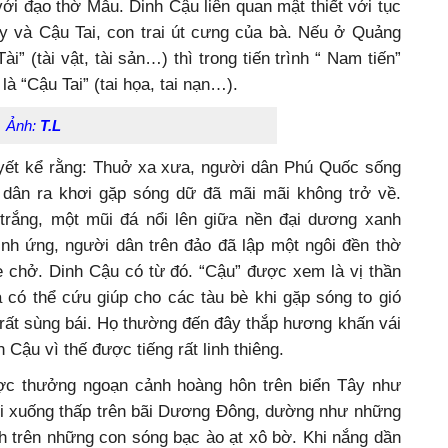
 với đạo thờ Mẫu. Dinh Cậu liên quan mật thiết với tục
y và Cậu Tai, con trai út cưng của bà. Nếu ở Quảng
” (tài vật, tài sản…) thì trong tiến trình “ Nam tiến”
là “Cậu Tai” (tai họa, tai nạn…).
.
Ảnh:
T.L
yết kể rằng: Thuở xa xưa, người dân Phú Quốc sống
 dân ra khơi gặp sóng dữ đã mãi mãi không trở về.
trắng, một mũi đá nổi lên giữa nền đại dương xanh
inh ứng, người dân trên đảo đã lập một ngôi đền thờ
chở. Dinh Cậu có từ đó. “Cậu” được xem là vị thần
 có thể cứu giúp cho các tàu bè khi gặp sóng to gió
 rất sùng bái. Họ thường đến đây thắp hương khấn vái
 Cậu vì thế được tiếng rất linh thiêng.
ợc thưởng ngoạn cảnh hoàng hôn trên biển Tây như
rời xuống thấp trên bãi Dương Đông, dường như những
nh trên những con sóng bạc ào ạt xô bờ. Khi nắng dần