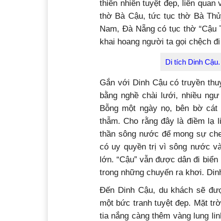
thiên nhiên tuyệt đẹp, liên quan
thờ Bà Cậu, tức tục thờ Bà Thủ
Nam, Đà Nẵng có tục thờ “Cậu Tài
khai hoang người ta gọi chệch đi 
Di tích Dinh Cậu
Gắn với Dinh Cậu có truyền thu
bằng nghề chài lưới, nhiều ngư
Bỗng một ngày nọ, bên bờ cát 
thẫm. Cho rằng đây là điềm lạ l
thần sông nước để mong sự che 
có uy quyền trị vì sông nước và
lớn. “Cậu” vẫn được dân đi biển
trong những chuyến ra khơi. Dinh
Đến Dinh Cậu, du khách sẽ đư
một bức tranh tuyệt đẹp. Mặt t
tia nắng càng thêm vàng lung li