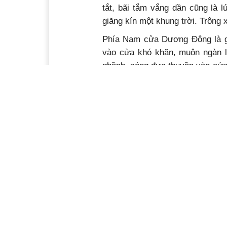
tắt, bãi tắm vắng dần cũng là 
giăng kín một khung trời. Trông 
Phía Nam cửa Dương Đông là gh
vào cửa khó khăn, muôn ngàn lư
ghềnh, sóng đưa thuyền vào cửa 
va vào ghềnh. Dương Đông còn l
hội và thương mại của huyện Ph
nước mắm lớn nhất nước ta. Phí
hướng chính Nam qua những ấp, x
nước trong, người lội xuống sâu
Đường lên Dinh Cậu có 29 bậc t
một thắng cảnh thơ mộng trên đ
Dương Tơ và Mũi Gió. Đứng trê
chợ Dương Đông. Trên đường l
bằng bê tông rất vững chãi bao
thờ Ông Thiên. Bên hành lang di