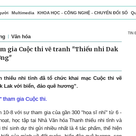
gười
Multimedia
KHOA HỌC - CÔNG NGHỆ - CHUYỂN ĐỔI SỐ
Qu
ọc báo in
Tòa soạn - Bạn đọc
Vấn Đề Bạn Đọc Quan Tâm
TIN
ng
Văn hóa
am gia Cuộc thi vẽ tranh "Thiếu nhi Dak
ơng"
 thiếu nhi tỉnh đã tổ chức khai mạc Cuộc thi vẽ
ak Lak với biển, đảo quê hương”.
" tham gia Cuộc thi.
n 10-8 với sự tham gia của gần 300 "họa sĩ nhí" từ 6 -
hoạt, học tập tại Nhà Văn hóa Thanh thiếu nhi tỉnh và
i thí sinh dự thi gửi nhiều nhất là 4 tác phẩm, thể hiện