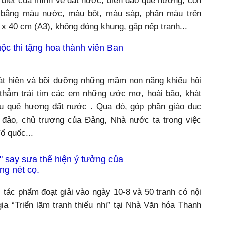
 biết của mình về đất nước, biển đảo quê hương, con
 bằng màu nước, màu bột, màu sáp, phấn màu trên
x 40 cm (A3), không đóng khung, gập nếp tranh...
ộc thi tặng hoa thành viên Ban
át hiện và bồi dưỡng những mầm non năng khiếu hội
thẳm trái tim các em những ước mơ, hoài bão, khát
êu quê hương đất nước . Qua đó, góp phần giáo dục
 đảo, chủ trương của Đảng, Nhà nước ta trong việc
ổ quốc...
" say sưa thể hiện ý tưởng của
g nét cọ.
c tác phẩm đoạt giải vào ngày 10-8 và 50 tranh có nội
a “Triển lãm tranh thiếu nhi” tại Nhà Văn hóa Thanh