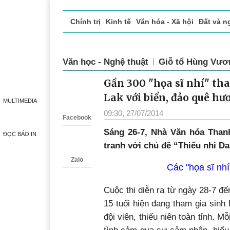
Chính trị
Kinh tế
Văn hóa - Xã hội
Đất và n
Doanh nghiệp giới thiệu
Phóng sự - Ký sự
Đ
Văn học - Nghệ thuật
Giỗ tổ Hùng Vươ
Gần 300 "họa sĩ nhí" th
Zalo
Lak với biển, đảo quê hư
MULTIMEDIA
09:30, 27/07/2014
Facebook
Sáng 26-7, Nhà Văn hóa Thanh
ĐỌC BÁO IN
tranh với chủ đề “Thiếu nhi D
Zalo
Các "họa sĩ nhí
Cuộc thi diễn ra từ ngày 28-7 đế
15 tuổi hiện đang tham gia sinh 
đội viên, thiếu niên toàn tỉnh. Mỗ