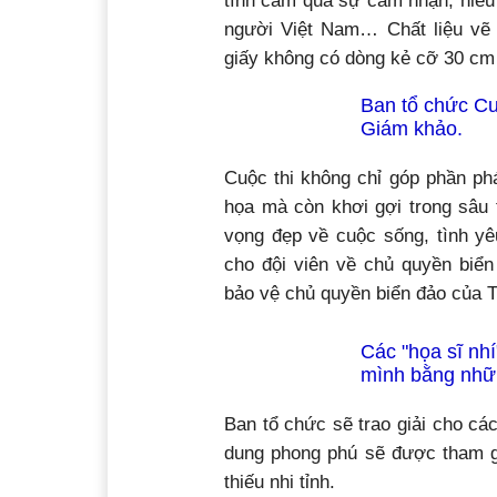
tình cảm qua sự cảm nhận, hiểu
người Việt Nam… Chất liệu vẽ
giấy không có dòng kẻ cỡ 30 cm 
Ban tổ chức Cu
Giám khảo.
Cuộc thi không chỉ góp phần ph
họa mà còn khơi gợi trong sâu 
vọng đẹp về cuộc sống, tình y
cho đội viên về chủ quyền biển
bảo vệ chủ quyền biển đảo của T
Các "họa sĩ nhí
mình bằng nhữn
Ban tổ chức sẽ trao giải cho cá
dung phong phú sẽ được tham gi
thiếu nhi tỉnh.