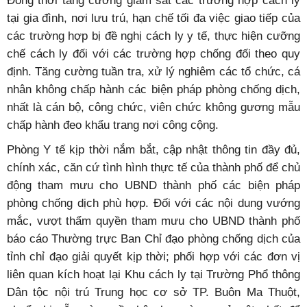
Đồng thời tăng cường giám sát các trường hợp cách ly
tại gia đình, nơi lưu trú, hạn chế tối đa việc giao tiếp của
các trường hợp bị đề nghị cách ly y tế, thực hiện cưỡng
chế cách ly đối với các trường hợp chống đối theo quy
định. Tăng cường tuần tra, xử lý nghiêm các tổ chức, cá
nhân không chấp hành các biện pháp phòng chống dịch,
nhất là cán bộ, công chức, viên chức không gương mẫu
chấp hành đeo khẩu trang nơi công cộng.
Phòng Y tế kịp thời nắm bắt, cập nhật thông tin đầy đủ,
chính xác, căn cứ tình hình thực tế của thành phố để chủ
động tham mưu cho UBND thành phố các biện pháp
phòng chống dịch phù hợp. Đối với các nội dung vướng
mắc, vượt thẩm quyền tham mưu cho UBND thành phố
báo cáo Thường trực Ban Chỉ đạo phòng chống dịch của
tỉnh chỉ đạo giải quyết kịp thời; phối hợp với các đơn vị
liên quan kích hoạt lại Khu cách ly tại Trường Phổ thông
Dân tộc nội trú Trung học cơ sở TP. Buôn Ma Thuột,