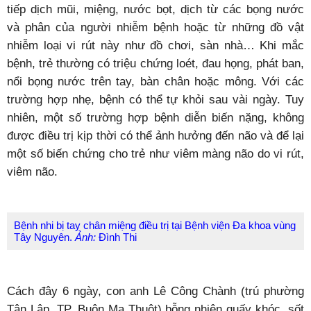
tiếp dịch mũi, miệng, nước bọt, dịch từ các bọng nước
và phân của người nhiễm bệnh hoặc từ những đồ vật
nhiễm loại vi rút này như đồ chơi, sàn nhà… Khi mắc
bệnh, trẻ thường có triệu chứng loét, đau họng, phát ban,
nổi bọng nước trên tay, bàn chân hoặc mông. Với các
trường hợp nhẹ, bệnh có thể tự khỏi sau vài ngày. Tuy
nhiên, một số trường hợp bệnh diễn biến nặng, không
được điều trị kịp thời có thể ảnh hưởng đến não và để lại
một số biến chứng cho trẻ như viêm màng não do vi rút,
viêm não.
Bệnh nhi bị tay chân miệng điều trị tại Bệnh viện Đa khoa vùng
Tây Nguyên.
Ảnh:
Đình Thi
Cách đây 6 ngày, con anh Lê Công Chành (trú phường
Tân Lập, TP. Buôn Ma Thuột) bỗng nhiên quấy khóc, sốt