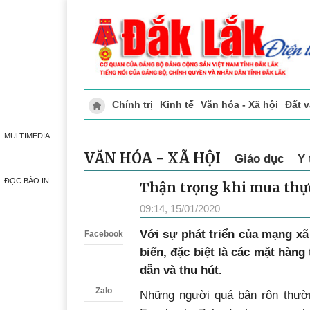
Chính trị
Kinh tế
Văn hóa - Xã hội
Đất 
Doanh nghiệp giới thiệu
Phóng sự - Ký 
MULTIMEDIA
VĂN HÓA - XÃ HỘI
Giáo dục
Y 
ĐỌC BÁO IN
Thận trọng khi mua thự
Zalo
09:14, 15/01/2020
Với sự phát triển của mạng xã 
Facebook
biến, đặc biệt là các mặt hà
dẫn và thu hút.
Zalo
Những người quá bận rộn thườ