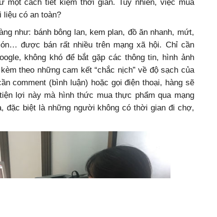
ư một cách tiết kiệm thời gian. Tuy nhiên, việc mua
liệu có an toàn?
àng như: bánh bông lan, kem plan, đồ ăn nhanh, mứt,
món… được bán rất nhiều trên mạng xã hội. Chỉ cần
oogle, không khó để bắt gặp các thông tin, hình ảnh
 kèm theo những cam kết “chắc nịch” về độ sạch của
ần comment (bình luận) hoặc gọi điện thoại, hàng sẽ
 tiện lợi này mà hình thức mua thực phẩm qua mạng
 đặc biệt là những người không có thời gian đi chợ,