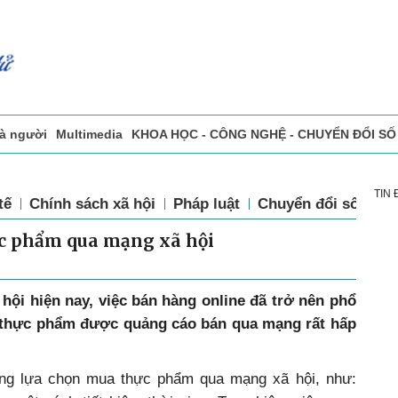
và người
Multimedia
KHOA HỌC - CÔNG NGHỆ - CHUYỂN ĐỔI SỐ
sự
Đọc báo in
Tòa soạn - Bạn đọc
Vấn Đề Bạn Đọc Quan Tâm
TIN
tế
Chính sách xã hội
Pháp luật
Chuyển đổi số
Th
c phẩm qua mạng xã hội
hội hiện nay, việc bán hàng online đã trở nên phổ
ng thực phẩm được quảng cáo bán qua mạng rất hấp
ng lựa chọn mua thực phẩm qua mạng xã hội, như: