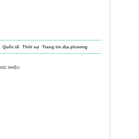
Quốc tế
Thời sự
Trang tin địa phương
 ĐỌC NHIỀU
ể thao
Văn hóa