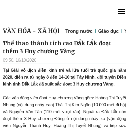
T
VĂN HÓA - XÃ HỘI
Trong nước
Giáo dục
Y 
Thể thao thành tích cao Đắk Lắk đoạt
thêm 3 Huy chương Vàng
09:50, 16/10/2020
Tại Giải vô địch điền kinh trẻ và lứa tuổi trẻ quốc gia năm
2020, diễn ra từ ngày 8 đến 14-10 tại Tây Ninh, đội tuyển Điền
kinh tỉnh Đắk Lắk đã xuất sắc đoạt 3 Huy chương Vàng.
Các vận động viên đoạt Huy chương Vàng gồm: Hoàng Thị Tuyết
Nhung (nội dung nhảy cao) Thái Thị Kim Ngân (10.000 mét đi bộ)
và Nguyễn Văn Tân (110 mét vượt rào). Ngoài ra Đắk Lắk còn
đoạt thêm 3 Huy chương Đồng ở nội dung nhảy xa (vận động
viên Nguyễn Thanh Huy, Hoàng Thị Tuyết Nhung) và tiếp sức