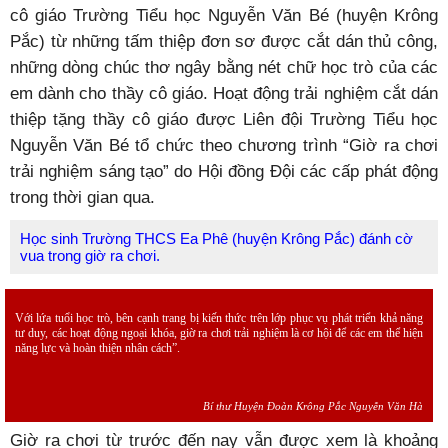
cô giáo Trường Tiểu học Nguyễn Văn Bé (huyện Krông
Pắc) từ những tấm thiệp đơn sơ được cắt dán thủ công,
những dòng chúc thơ ngây bằng nét chữ học trò của các
em dành cho thầy cô giáo. Hoạt động trải nghiệm cắt dán
thiệp tặng thầy cô giáo được Liên đội Trường Tiểu học
Nguyễn Văn Bé tổ chức theo chương trình “Giờ ra chơi
trải nghiệm sáng tạo” do Hội đồng Đội các cấp phát động
trong thời gian qua.
Học sinh Trường THCS Ea Phê (huyện Krông Pắc) đánh cờ
vua trong giờ ra chơi.
Với lứa tuổi học trò, bên cạnh trang bị kiến thức trên lớp phục vụ phát triển khả năng
tư duy, các hoạt động ngoại khóa, giờ ra chơi trải nghiệm là cơ hội để các em thể hiện
năng lực và hoàn thiện nhân cách”.
Bí thư Huyện Đoàn Krông Pắc Nguyễn Văn Hà
Giờ ra chơi từ trước đến nay vẫn được xem là khoảng