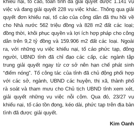
khiếu nại, tố cáo, toàn tỉnh đã giải quyết được 1.141 vụ
việc và đang giải quyết 228 vụ việc khác. Thông qua giải
quyết đơn khiếu nại, tố cáo của công dân đã thu hồi về
cho Nhà nước 562 triệu đồng và 828 m
2
đất các loại;
đồng thời, khôi phục quyền và lợi ích hợp pháp cho công
dân trên 9,2 tỷ đồng và 159.906 m
2
đất các loại. Ngoài
ra, với những vụ việc khiếu nại, tố cáo phức tạp, đông
người, UBND tỉnh đã chỉ đạo các cấp, các ngành tập
trung giải quyết ngay từ cơ sở nên hạn chế phát sinh
“điểm nóng”. Tổ công tác của tỉnh đã chủ động phối hợp
với các sở, ngành, UBND các huyện, thị xã, thành phố
rà soát và tham mưu cho Chủ tịch UBND tỉnh xem xét,
giải quyết những vụ việc nỗi cộm. Qua đó, 23/27 vụ
khiếu nại, tố cáo tồn đọng, kéo dài, phức tạp trên địa bàn
tình đã được giải quyết.
Kim Oanh