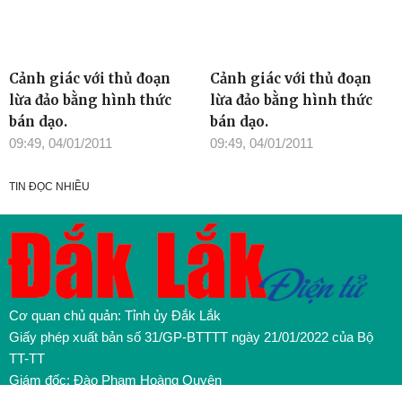
Cảnh giác với thủ đoạn
Cảnh giác với thủ đoạn
lừa đảo bằng hình thức
lừa đảo bằng hình thức
bán dạo.
bán dạo.
09:49, 04/01/2011
09:49, 04/01/2011
TIN ĐỌC NHIỀU
Cơ quan chủ quản: Tỉnh ủy Đắk Lắk
Giấy phép xuất bản số 31/GP-BTTTT ngày 21/01/2022 của Bộ
TT-TT
Giám đốc: Đào Phạm Hoàng Quyên
Tòa soạn: 23 Lê Duẩn, Phường Buôn Ma Thuột, tỉnh Đắk Lắk