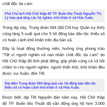
chất độc da cam.
Phó Chủ tịch Hội Chữ thập đỏ TP. Buôn Ma Thuột Nguyễn Thị
Lý trao quà tặng các hộ nghèo, khó khăn ở xã Hòa Xuân.
Trong dịp này, Trung đoàn 584 (Bộ Chỉ huy Quân sự tỉnh)
cũng tặng 5 suất quà cho 5 hộ đồng bào dân tộc thiểu số
có hoàn cảnh khó khăn trên địa bàn xã.
Đây là hoạt động thường niên, hưởng ứng phong trào
“Tết vì người nghèo và nạn nhân chất độc da cam” do
Hội Chữ thập đỏ tỉnh phát động, góp phần cùng cả xã hội
chăm lo cho người nghèo, người thiệt thòi, khó khăn đều
được vui Xuân, đón Tết.
Đại diện Trung đoàn 584 tặng quà các hộ đồng bào dân tộc
thiểu số có hoàn cảnh khó khăn ở xã Hòa Xuân.
Được biết, dịp Tết Nguyên đán năm nay, Hội Chữ thập
đỏ TP. Buôn Ma Thuột đã vận động ủng hộ hơn 3.000