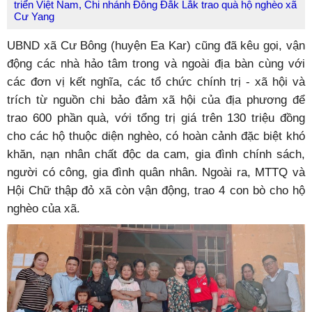
triển Việt Nam, Chi nhánh Đông Đắk Lắk trao quà hộ nghèo xã
Cư Yang
UBND xã Cư Bông (huyện Ea Kar) cũng đã kêu gọi, vận
động các nhà hảo tâm trong và ngoài địa bàn cùng với
các đơn vị kết nghĩa, các tổ chức chính trị - xã hội và
trích từ nguồn chi bảo đảm xã hội của địa phương để
trao 600 phần quà, với tổng trị giá trên 130 triệu đồng
cho các hộ thuộc diện nghèo, có hoàn cảnh đặc biệt khó
khăn, nạn nhân chất độc da cam, gia đình chính sách,
người có công, gia đình quân nhân. Ngoài ra, MTTQ và
Hội Chữ thập đỏ xã còn vận động, trao 4 con bò cho hộ
nghèo của xã.