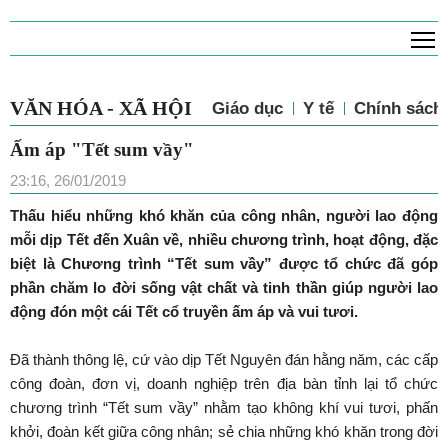
T
VĂN HÓA - XÃ HỘI
Giáo dục
Y tế
Chính sách 
Ấm áp "Tết sum vầy"
23:16, 26/01/2019
Thấu hiểu những khó khăn của công nhân, người lao động
mỗi dịp Tết đến Xuân về, nhiều chương trình, hoạt động, đặc
biệt là Chương trình “Tết sum vầy” được tổ chức đã góp
phần chăm lo đời sống vật chất và tinh thần giúp người lao
động đón một cái Tết cổ truyền ấm áp và vui tươi.
Đã thành thông lệ, cứ vào dịp Tết Nguyên đán hằng năm, các cấp
công đoàn, đơn vị, doanh nghiệp trên địa bàn tỉnh lại tổ chức
chương trình “Tết sum vầy” nhằm tạo không khí vui tươi, phấn
khởi, đoàn kết giữa công nhân; sẻ chia những khó khăn trong đời