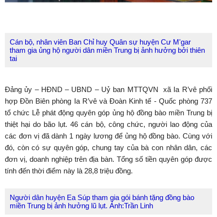
Cán bộ, nhân viên Ban Chỉ huy Quân sự huyện Cư M'gar
tham gia ủng hộ người dân miền Trung bị ảnh hưởng bởi thiên
tai
Đảng ủy – HĐND – UBND – Uỷ ban MTTQVN xã Ia R’vê phối
hợp Đồn Biên phòng Ia R’vê và Đoàn Kinh tế - Quốc phòng 737
tổ chức Lễ phát động quyên góp ủng hộ đồng bào miền Trung bị
thiệt hại do bão lụt. 46 cán bộ, công chức, người lao động của
các đơn vị đã dành 1 ngày lương để ủng hộ đồng bào. Cùng với
đó, còn có sự quyên góp, chung tay của bà con nhân dân, các
đơn vị, doanh nghiệp trên địa bàn. Tổng số tiền quyên góp được
tính đến thời điểm này là 28,8 triệu đồng.
Người dân huyện Ea Súp tham gia gói bánh tặng đồng bào
miền Trung bị ảnh hưởng lũ lụt. Ảnh:Trần Linh