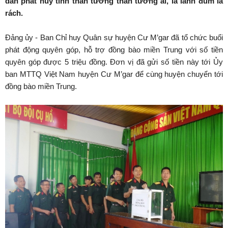
dân phát huy tinh thần tương thân tương ái, lá lành đùm lá
rách.
Đảng ủy - Ban Chỉ huy Quân sự huyện Cư M’gar đã tổ chức buổi
phát động quyên góp, hỗ trợ đồng bào miền Trung với số tiền
quyên góp được 5 triệu đồng. Đơn vị đã gửi số tiền này tới Ủy
ban MTTQ Việt Nam huyện Cư M’gar để cùng huyện chuyển tới
đồng bào miền Trung.