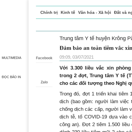
Chính trị
Kinh tế
Văn hóa - Xã hội
Đất và n
Doanh nghiệp giới thiệu
Phóng sự - Ký sự
Đ
Trung tâm Y tế huyện Krông P
Zalo
Đảm bảo an toàn tiêm vắc x
09:09, 03/07/2021
MULTIMEDIA
Facebook
Với 3.300 liều vắc xin phòn
trong 2 đợt, Trung tâm Y tế (
ĐỌC BÁO IN
Zalo
cho các đối tượng theo Nghị 
Trong đó, đợt 1 triển khai tiêm
dịch (bao gồm: người làm việc 
chống dịch các cấp, người làm vi
dịch tễ, tổ COVID-19 dựa vào c
công an). Đợt 2 tiêm 1.500 liều