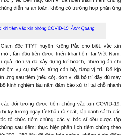
n bộ y tế. Đến nay, đơn vị đã hoàn thành tiêm chủng
 chủng diễn ra an toàn, không có trường hợp phản ứng
c khi tiêm vắc xin phòng COVID-19.
Ảnh: Quang
, Giám đốc TTYT huyện Krông Pắc cho biết, vắc xin
mới, lần đầu tiên được triển khai tiêm tại Việt Nam.
u quả, đơn vị đã xây dựng kế hoạch, phương án chi
 nhiệm vụ cụ thể tới từng cán bộ, từng vị trí. Để kịp
ản ứng sau tiêm (nếu có), đơn vị đã bố trí đầy đủ máy
n bộ kinh nghiệm lâu năm đảm bảo xử trí tại chỗ nhanh
i các đối tượng được tiêm chủng vắc xin COVID-19,
bị kỹ lưỡng ngay từ khâu rà soát, lập danh sách các
ác tổ chức tiêm chủng; các y, bác sĩ đều được tập
chứng sau tiêm; thực hiện phân lịch tiêm chủng theo