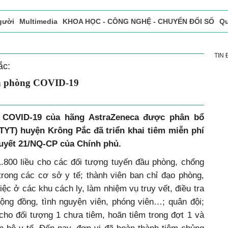
gười
Multimedia
KHOA HỌC - CÔNG NGHỆ - CHUYỂN ĐỔI SỐ
Qu
ọc báo in
Tòa soạn - Bạn đọc
Vấn Đề Bạn Đọc Quan Tâm
TIN
ắc:
in phòng COVID-19
g COVID-19 của hãng AstraZeneca được phân bổ
TTYT) huyện Krông Pắc đã triển khai tiêm miễn phí
quyết 21/NQ-CP của Chính phủ.
 1.800 liều cho các đối tượng tuyến đầu phòng, chống
trong các cơ sở y tế; thành viên ban chỉ đạo phòng,
ệc ở các khu cách ly, làm nhiệm vụ truy vết, điều tra
ộng đồng, tình nguyện viên, phóng viên…; quân đội;
 cho đối tượng 1 chưa tiêm, hoãn tiêm trong đợt 1 và