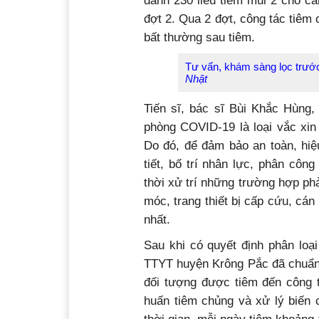
dành 230 liều tiêm mũi 2 cho cá
đợt 2. Qua 2 đợt, công tác tiêm
bất thường sau tiêm.
Tư vấn, khám sàng lọc trướ
Nhật
Tiến sĩ, bác sĩ Bùi Khắc Hùng
phòng COVID-19 là loại vắc xin 
Do đó, để đảm bảo an toàn, hiệ
tiết, bố trí nhân lực, phân công
thời xử trí những trường hợp ph
móc, trang thiết bị cấp cứu, cá
nhất.
Sau khi có quyết định phân loạ
TTYT huyện Krông Pắc đã chuẩn 
đối tượng được tiêm đến công t
huấn tiêm chủng và xử lý biến 