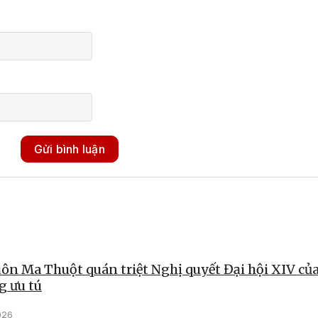
Gửi bình luận
n Ma Thuột quán triệt Nghị quyết Đại hội XIV củ
g ưu tú
026