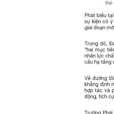
Đại 
Phát biểu tạ
sự kiện có ý
giai đoạn mới
Trong đó, Đạ
“hai mục ti
nhân lực chấ
cấu hạ tầng 
Về đường lối
khẳng định n
hợp tác và 
động, tích cự
Trưởng Phái