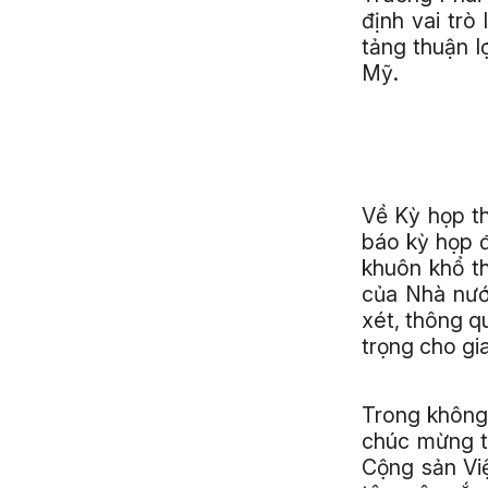
định vai trò
tảng thuận l
Mỹ.
Về Kỳ họp t
báo kỳ họp 
khuôn khổ t
của Nhà nướ
xét, thông q
trọng cho gi
Trong không 
chúc mừng t
Cộng sản Vi