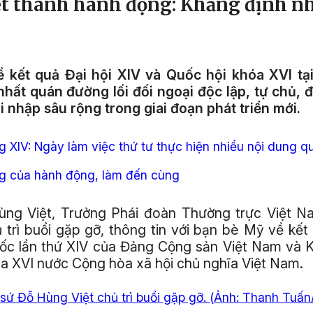
t thành hành động: Khẳng định n
ề kết quả Đại hội XIV và Quốc hội khóa XVI tạ
nhất quán đường lối đối ngoại độc lập, tự chủ, 
 nhập sâu rộng trong giai đoạn phát triển mới.
g XIV: Ngày làm việc thứ tư thực hiện nhiều nội dung q
ng của hành động, làm đến cùng
ùng Việt, Trưởng Phái đoàn Thường trực Việt Na
 trì buổi gặp gỡ, thông tin với bạn bè Mỹ về kết 
uốc lần thứ XIV của Đảng Cộng sản Việt Nam và K
a XVI nước Cộng hòa xã hội chủ nghĩa Việt Nam.