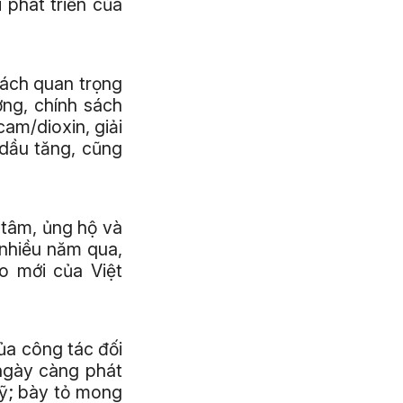
 phát triển của
sách quan trọng
ởng, chính sách
am/dioxin, giải
dầu tăng, cũng
 tâm, ủng hộ và
nhiều năm qua,
o mới của Việt
ủa công tác đối
ngày càng phát
Mỹ; bày tỏ mong