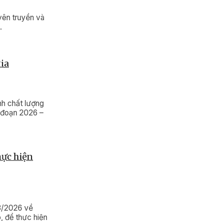
yên truyền và
.
ia
h chất lượng
i đoạn 2026 –
hực hiện
3/2026 về
, để thực hiện