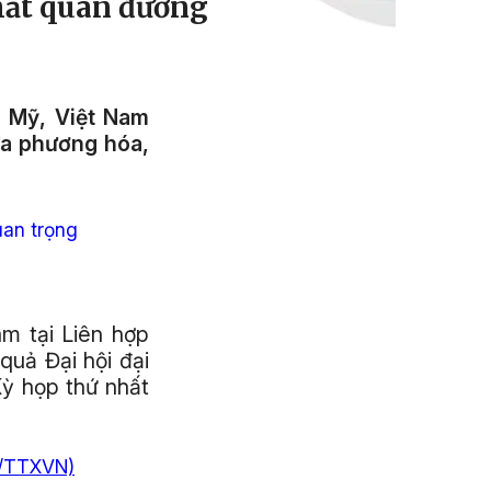
hất quán đường
i Mỹ, Việt Nam
đa phương hóa,
uan trọng
m tại Liên hợp
quả Đại hội đại
ỳ họp thứ nhất