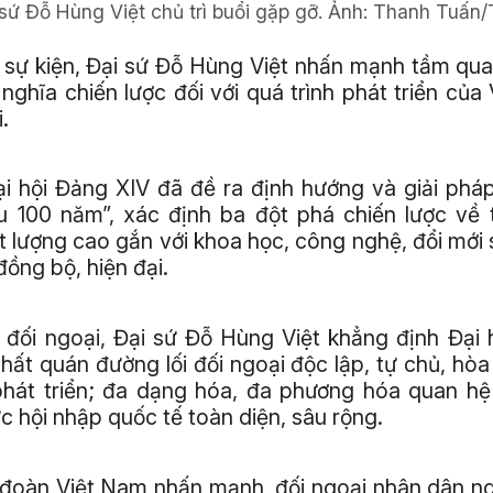
sứ Đỗ Hùng Việt chủ trì buổi gặp gỡ.
Ảnh:
Thanh Tuấn
i sự kiện, Đại sứ Đỗ Hùng Việt nhấn mạnh tầm qua
 nghĩa chiến lược đối với quá trình phát triển của
.
i hội Đảng XIV đã đề ra định hướng và giải phá
êu 100 năm”, xác định ba đột phá chiến lược về 
t lượng cao gắn với khoa học, công nghệ, đổi mới 
đồng bộ, hiện đại.
 đối ngoại, Đại sứ Đỗ Hùng Việt khẳng định Đại h
hất quán đường lối đối ngoại độc lập, tự chủ, hòa 
phát triển; đa dạng hóa, đa phương hóa quan hệ 
c hội nhập quốc tế toàn diện, sâu rộng.
 đoàn Việt Nam nhấn mạnh, đối ngoại nhân dân n