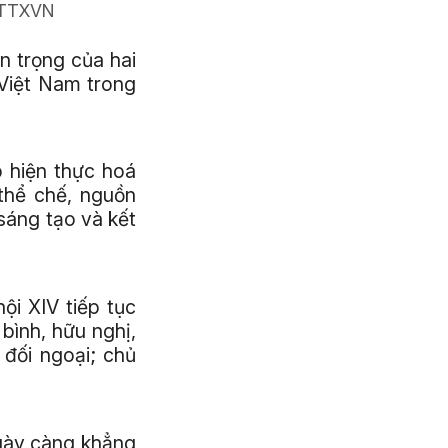
/TTXVN
n trọng của hai
 Việt Nam trong
p hiện thực hoá
thể chế, nguồn
sáng tạo và kết
ội XIV tiếp tục
bình, hữu nghị,
đối ngoại; chủ
gày càng khẳng