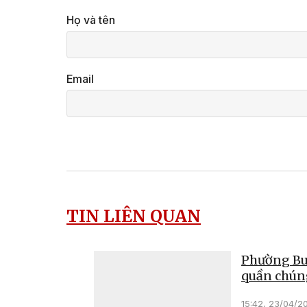
Họ và tên
Email
TIN LIÊN QUAN
Phường Buô
quần chún
15:42, 23/04/2