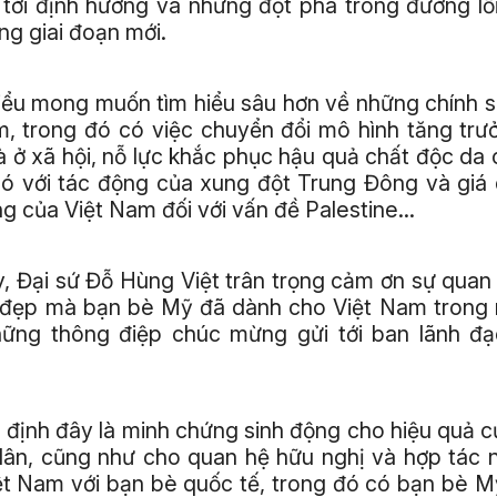
tới định hướng và những đột phá trong đường lối
ng giai đoạn mới.
iểu mong muốn tìm hiểu sâu hơn về những chính 
, trong đó có việc chuyển đổi mô hình tăng trư
à ở xã hội, nỗ lực khắc phục hậu quả chất độc da c
ó với tác động của xung đột Trung Đông và giá 
ng của Việt Nam đối với vấn đề Palestine…
, Đại sứ Đỗ Hùng Việt trân trọng cảm ơn sự quan
t đẹp mà bạn bè Mỹ đã dành cho Việt Nam trong 
ững thông điệp chúc mừng gửi tới ban lãnh đạ
 định đây là minh chứng sinh động cho hiệu quả c
dân, cũng như cho quan hệ hữu nghị và hợp tác 
iệt Nam với bạn bè quốc tế, trong đó có bạn bè 