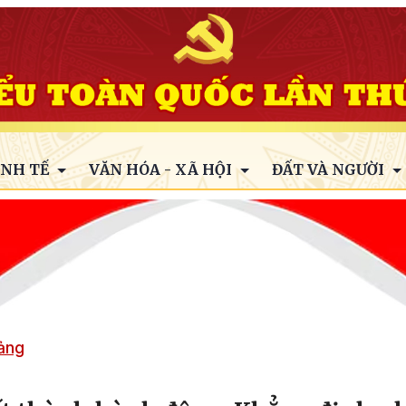
INH TẾ
VĂN HÓA - XÃ HỘI
ĐẤT VÀ NGƯỜI
Đảng