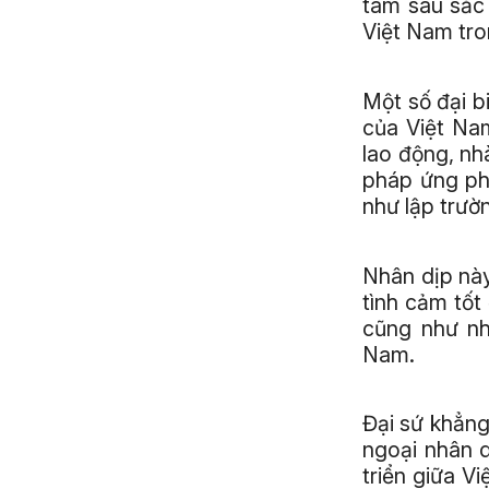
tâm sâu sắc 
Việt Nam tro
Một số đại b
của Việt Nam
lao động, nh
pháp ứng ph
như lập trườ
Nhân dịp này
tình cảm tố
cũng như nh
Nam.
Đại sứ khẳng
ngoại nhân 
triển giữa V