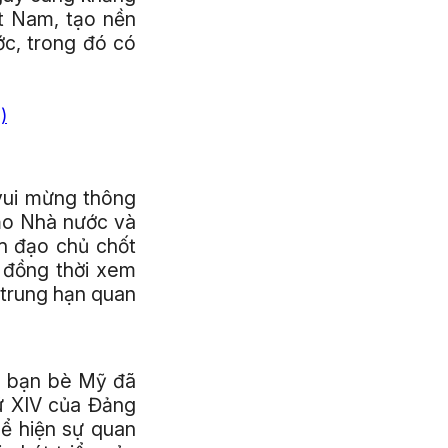
ệt Nam, tạo nền
ớc, trong đó có
vui mừng thông
ạo Nhà nước và
h đạo chủ chốt
 đồng thời xem
 trung hạn quan
ều bạn bè Mỹ đã
ứ XIV của Đảng
ể hiện sự quan