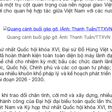
 là một trụ cột quan trọng của nền ngoại giao Vi
ợi cho quan hệ hợp tác giữa Việt Nam với các nư
Quang cảnh buổi gặp gỡ.
Ảnh:
Thanh Tuấn/TTXVN
hứ nhất Quốc hội khóa XVI, Đại sứ Đỗ Hùng Việt 
đã hoàn thành kiện toàn toàn diện bộ máy lãnh đ
hể chế cho nhiệm kỳ mới; bầu các chức danh lãn
c, Quốc hội, Chính phủ và các cơ quan tư pháp;
ua nhiều khuôn khổ pháp lý và kế hoạch phát triển
ai đoạn 2026 - 2030.
khí trao đổi chân tình, cởi mở và xây dựng, nhi
hành công của Đại hội đại biểu toàn quốc lần th
ệt Nam và Kỳ họp thứ nhất Quốc hội khóa XVI, th