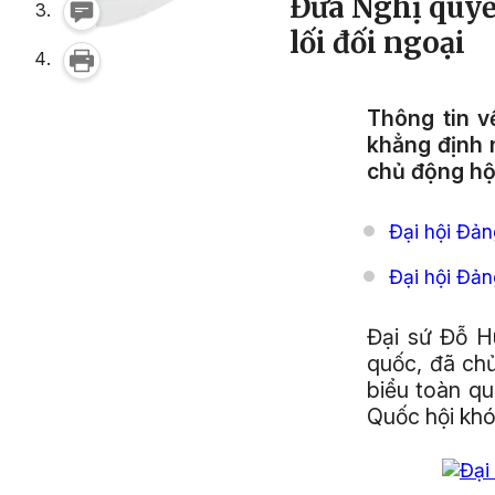
Đưa Nghị quyế
lối đối ngoại
Thông tin v
khẳng định 
chủ động hội
Đại hội Đản
Đại hội Đả
Đại sứ Đỗ H
quốc, đã chủ
biểu toàn q
Quốc hội khó